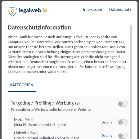
Meine Konten
Impressum
Datenschutz
legalweb
.io
Datenschutzinformation
Vielen Dank für Ihren Besuch auf campus-tivoli.at, der Website von
Mein Büchershop-Konto
Campus Tivoli in Österreich. Wir nutzen Technologien von Partnern (4),
um unsere Dienste bereitzustellen. Dazu gehören Cookies und Tools von
Drittanbietern zur Verarbeitung einiger Ihrer personenbezogenen Daten.
Verwalte dein Benutzerprofil und deine
Diese Technologien sind für die Nutzung der Website nicht zwingend
Bestellungen im Campus Tivoli Shop.
erforderlich. Dennoch ermöglichen sie es uns, einen besseren Service zu
bieten und enger mit Ihnen zu interagieren. Sie können Ihre Einwilligung
jederzeit anpassen oder widerrufen.
Zum Konto
KATEGORIEN
Targeting / Profiling / Werbung
(2)
Meine Kurswelt
Switch zum E
Personalisierte Werbung außerhalb unserer Website
Meta Pixel
Greife auf deine Kurse zu, verfolge deinen
zu Meta Pixel
Details
Meta Platforms Ireland Ltd., Irland
Switch zum E
Lernfortschritt und setze nahtlos dort fort, wo du
LinkedIn Pixel
aufgehört hast.
zu LinkedIn Pixel
Details
LinkedIn Ireland Unlimited Company, Irland