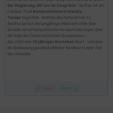
zum Nachhören
der Regierung. Mit uns im Gespräch.“
durften wir am
Campus Tivoli
Bundesministerin Klaudia
Livepodcast mit Gerhard Karner zum
32:31
Tanner
begrüßen. Inmitten des herbstlichen 12.
Nachhören
Bezirks sprach die langjährige Ministerin offen über
aktuelle sicherheitspolitische Herausforderungen, über
die Rolle des Österreichischen Bundesheers –
das 2025 sein
70-jähriges Bestehen
feiert – und über
die Bedeutung gesellschaftlicher Resilienz in einer Zeit
des Wandels.
Zurück
Weiter