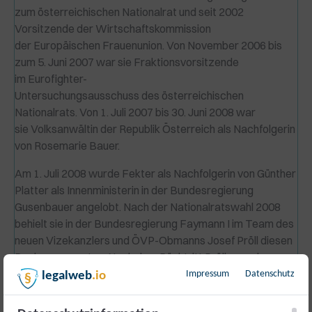
zum österreichischen Nationalrat und seit 2002
Vorsitzende der Wirtschaftskommission
der Europäischen Frauenunion. Von November 2006 bis
zum 5. Juni 2007 war sie Fraktionsvorsitzende
im Eurofighter-
Untersuchungsausschuss des österreichischen
Nationalrats. Von 1. Juli 2007 bis 30. Juni 2008 war
sie Volksanwältin der Republik Österreich als Nachfolgerin
von Rosemarie Bauer.
Am 1. Juli 2008 wurde Fekter als Nachfolgerin von Günther
Platter als Innenministerin in der Bundesregierung
Gusenbauer angelobt. Nach der Nationalratswahl 2008
behielt sie in der Bundesregierung Faymann I im Team des
neuen Vizekanzlers und ÖVP-Obmanns Josef Pröll diesen
Regierungsposten. Nach dem Rücktritt Prölls wurde
Fekter im April 2011 dessen Nachfolgerin im
Impressum
Datenschutz
legalweb
.io
Bundesministerium für Finanzen. Fekters politische
Schwerpunkte als Innenministerin waren die nationale und