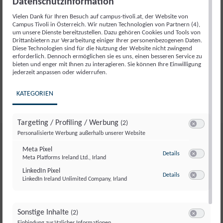
Datenschutzinformation
länderübergreifende Kriminalitätsbekämpfung, die
Vielen Dank für Ihren Besuch auf campus-tivoli.at, der Website von
Neuregulierung des Fremdenrechts und die
Campus Tivoli in Österreich. Wir nutzen Technologien von Partnern (4),
Beschleunigung von Asylverfahren.
um unsere Dienste bereitzustellen. Dazu gehören Cookies und Tools von
Drittanbietern zur Verarbeitung einiger Ihrer personenbezogenen Daten.
Diese Technologien sind für die Nutzung der Website nicht zwingend
erforderlich. Dennoch ermöglichen sie es uns, einen besseren Service zu
bieten und enger mit Ihnen zu interagieren. Sie können Ihre Einwilligung
jederzeit anpassen oder widerrufen.
Zurück
Weiter
KATEGORIEN
Targeting / Profiling / Werbung
(2)
Switch zum E
Personalisierte Werbung außerhalb unserer Website
Meine Konten
Meta Pixel
zu Meta Pixel
Details
Meta Platforms Ireland Ltd., Irland
Switch zum E
LinkedIn Pixel
zu LinkedIn Pixel
Details
LinkedIn Ireland Unlimited Company, Irland
Switch zum E
Mein Büchershop-Konto
Sonstige Inhalte
(2)
Switch zum E