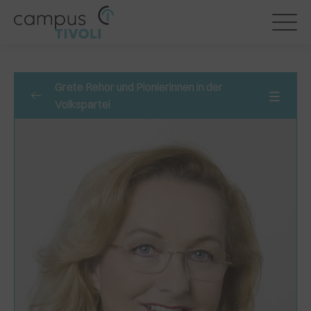
Grete Rehor und Pionierinnen in der
Volkspartei
Pionierinnen vor den Vorhang
0/2
Pionierarbeit, die bis heute wirkt
0/6
Pionierinnen im Ministeramt
0/4
Liese Prokop
Maria Fekter
Benita Ferrero-Waldner