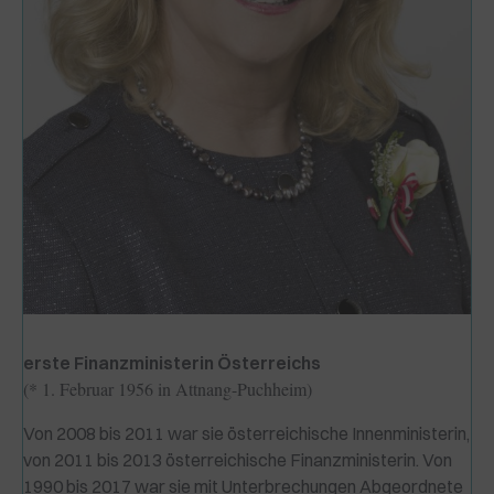
Klaudia Tanner
Parlamentarische Pionierinnen
0/4
Frauen in die Politik!
0/3
Vorstoß in weitere Männerdomänen
0/3
Gemeinsam stark in der Volkspartei
0/1
Testen Sie Ihr Wissen!
0/1
erste Finanzministerin Österreichs
(* 1. Februar 1956 in Attnang-Puchheim)
Von 2008 bis 2011 war sie österreichische Innenministerin,
von 2011 bis 2013 österreichische Finanzministerin. Von
1990 bis 2017 war sie mit Unterbrechungen Abgeordnete