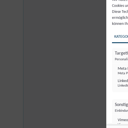
Cookies u
Diese Tec
ermögliche
können Ih
KATEGO
Target
Personal
Meta P
Meta Pl
Linked
LinkedI
Sonsti
Einbindun
Vimeo
Vimeo 