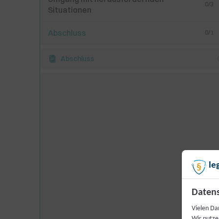
0/3
Situationen
Abschluss
0/1
Abschluss
le
Datens
Vielen Dan
Wir nutze