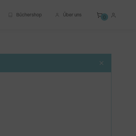
Büchershop
Über uns
0