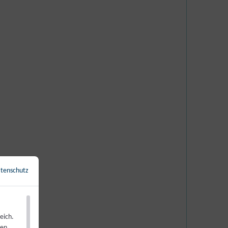
tenschutz
←
Zurück zur Übersicht
eich.
ren