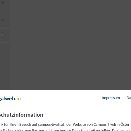
Impressum
Da
galweb
.io
chutzinformation
k für Ihren Besuch auf campus-tivoli.at, der Website von Campus Tivoli in Österr
n Technologien von Partnern (4), um unsere Dienste bereitzustellen. Dazu gehö