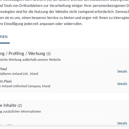
nd Tools von Drittanbietern zur Verarbeitung einiger Ihrer personenbezogenen 
hnologien sind für die Nutzung der Website nicht zwingend erforderlich. Dennoc
n sie es uns, einen besseren Service zu bieten und enger mit Ihnen zu interagier
re Einwilligung jederzeit anpassen oder widerrufen.
RIEN
ing / Profiling / Werbung
(2)
isierte Werbung außerhalb unserer Website
ixel
z
Details
atforms Ireland Ltd., Irland
In Pixel
z
Details
n Ireland Unlimited Company, Irland
ge Inhalte
(2)
g zusätzlicher Informationen
z
Details
Inc., USA