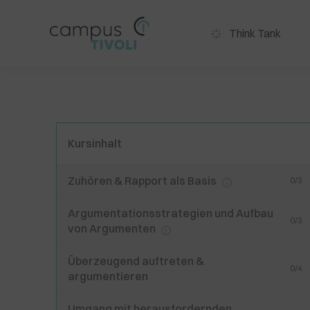
Think Tank
Kursinhalt
Zuhören & Rapport als Basis
0/3
Argumentationsstrategien und Aufbau
0/3
von Argumenten
Überzeugend auftreten &
0/4
argumentieren
Umgang mit herausfordernden