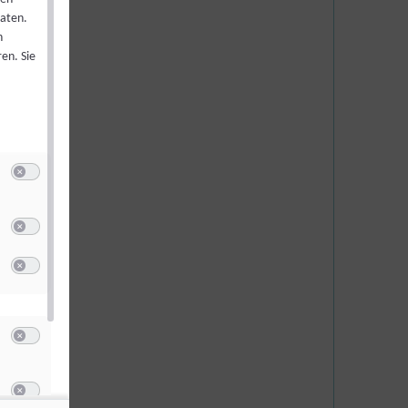
Daten.
h
en. Sie
Switch zum Einwilligen bzw. Ablehnen der Kategorie Targeting / Profiling / W
u Meta Pixel
Switch zum Einwilligen bzw. Ablehnen des Dienstes Meta Pixel
u LinkedIn Pixel
Switch zum Einwilligen bzw. Ablehnen des Dienstes LinkedIn Pixel
Switch zum Einwilligen bzw. Ablehnen der Kategorie Sonstige Inhalte
u Vimeo
Switch zum Einwilligen bzw. Ablehnen des Dienstes Vimeo