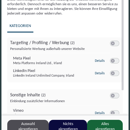
+43 1 81420-0
erforderlich. Dennoch ermöglichen sie es uns, einen besseren Service zu
bieten und enger mit Ihnen zu interagieren. Sie können Ihre Einwilligung
jederzeit anpassen oder widerrufen.
Lichtenfelsgasse 7
KATEGORIEN
1010 Wien
Presse Media Download
Targeting / Profiling / Werbung
(2)
Switch zum E
Personalisierte Werbung außerhalb unserer Website
Meta Pixel
zu Meta Pixel
Details
Meta Platforms Ireland Ltd., Irland
Switch zum E
Think Tank
LinkedIn Pixel
zu LinkedIn Pixel
Details
LinkedIn Ireland Unlimited Company, Irland
Switch zum E
Training
Events
Sonstige Inhalte
(2)
Switch zum E
Einbindung zusätzlicher Informationen
News
Vimeo
zu Vimeo
Details
Vimeo Inc., USA
Switch zum 
Büchershop
YouTube
Auswahl
Nichts
Alles
zu YouTube
Details
Google Ireland Limited, Irland
akzeptieren
akzeptieren
akzeptieren