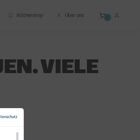
Büchershop
Über uns
0
EN. VIELE
tenschutz
←
Zurück zur Übersicht