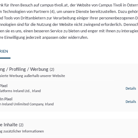
k für Ihren Besuch auf campus-tivoli.at, der Website von Campus Tivoli in Österr
Nicht vorrätig
n Technologien von Partnern (4), um unsere Dienste bereitzustellen. Dazu gehö
nd Tools von Drittanbietern zur Verarbeitung einiger Ihrer personenbezogenen 
Artikelnummer:
17827
Kategorie:
Veranstaltung
hnologien sind für die Nutzung der Website nicht zwingend erforderlich. Dennoc
n sie es uns, einen besseren Service zu bieten und enger mit Ihnen zu interagier
re Einwilligung jederzeit anpassen oder widerrufen.
RIEN
ing / Profiling / Werbung
(2)
isierte Werbung außerhalb unserer Website
in Abg.z.NR Mag. Dr. Juliane Bogner-Strauß
laden zu
ixel
z
Details
atforms Ireland Ltd., Irland
 aus unterschiedlichsten Bereichen leisten tagtäglich G
In Pixel
z
Details
n Ireland Unlimited Company, Irland
ge Inhalte
(2)
g zusätzlicher Informationen