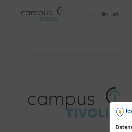
Think Tank
le
Datens