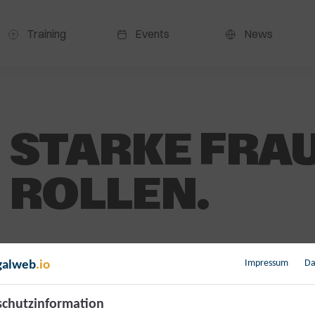
Training
Events
News
STARKE FRAU
ROLLEN.
0,00
€
Impressum
Da
galweb
.io
inkl. 20 % MwSt.
[{“id”:4932199,”token”:”WRK4Q9″,”data”:[]}]
chutzinformation