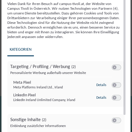
Vielen Dank für Ihren Besuch auf campus-tivoli.at, der Website von
Beschreibung
Campus Tivoli in Österreich. Wir nutzen Technologien von Partnern (4),
um unsere Dienste bereitzustellen. Dazu gehören Cookies und Tools von
Drittanbietern zur Verarbeitung einiger Ihrer personenbezogenen Daten.
Diese Technologien sind für die Nutzung der Website nicht zwingend
Der
Campus Tivoli
und
ÖVP Frauensprecherin
erforderlich. Dennoch ermöglichen sie es uns, einen besseren Service zu
bieten und enger mit Ihnen zu interagieren. Sie können Ihre Einwilligung
Abg.z.NR Mag. Dr. Juliane Bogner-Strauß
laden zu
jederzeit anpassen oder widerrufen.
einer besonderen Veranstaltung rund um den
Weltfrauentag ins Parlament ein. Frauen aus
KATEGORIEN
unterschiedlichsten Bereichen leisten tagtäglich
Großartiges – oft im Hintergrund, oft ganz
Targeting / Profiling / Werbung
(2)
selbstverständlich.
Switch zum E
Personalisierte Werbung außerhalb unserer Website
Meta Pixel
zu Meta Pixel
Details
Meta Platforms Ireland Ltd., Irland
Switch zum E
LinkedIn Pixel
zu LinkedIn Pixel
Details
LinkedIn Ireland Unlimited Company, Irland
Switch zum E
Sonstige Inhalte
(2)
Switch zum E
Einbindung zusätzlicher Informationen