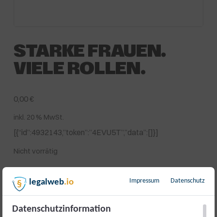
STARKE FRAUEN.
VIELE ROLLEN.
0,00
€
inkl. 20 % MwSt.
[{“id”:4932143,”token”:”4EVU5T”,”data”:[]}]
Nicht vorrätig
Artikelnummer:
17827
Kategorie:
Veranstaltung
Impressum
Datenschutz
legalweb
.io
Beschreibung
Datenschutzinformation