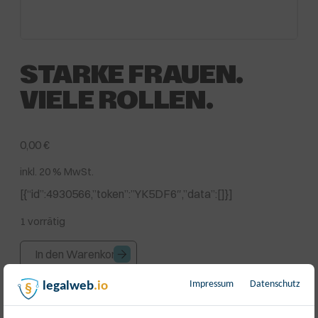
STARKE FRAUEN.
VIELE ROLLEN.
0,00
€
inkl. 20 % MwSt.
[{“id”:4930566,”token”:”YK5DF6″,”data”:[]}]
1 vorrätig
Starke
In den Warenkorb
Frauen.
Viele
Impressum
Datenschutz
legalweb
.io
Rollen.
Artikelnummer:
17827
Kategorie:
Veranstaltung