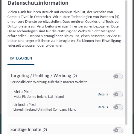
Menge
Datenschutzinformation
Vielen Dank für Ihren Besuch auf campus-tivoli.at, der Website von
Beschreibung
Campus Tivoli in Österreich. Wir nutzen Technologien von Partnern (4),
um unsere Dienste bereitzustellen. Dazu gehören Cookies und Tools von
Drittanbietern zur Verarbeitung einiger Ihrer personenbezogenen Daten.
Diese Technologien sind für die Nutzung der Website nicht zwingend
Beschreibung
erforderlich. Dennoch ermöglichen sie es uns, einen besseren Service zu
bieten und enger mit Ihnen zu interagieren. Sie können Ihre Einwilligung
jederzeit anpassen oder widerrufen.
Starke Frauen, starke Geschichten: Wir geben Frauen
KATEGORIEN
aus verschiedenen Lebens- und Berufswelten eine
Bühne, um zu inspirieren, zu motivieren und sich beim
anschließenden Networking zu vernetzen.
Targeting / Profiling / Werbung
(2)
Switch zum E
Personalisierte Werbung außerhalb unserer Website
SAVE THE DATE: 03. März 2026 – 17:30 Uhr
Meta Pixel
zu Meta Pixel
Details
Meta Platforms Ireland Ltd., Irland
Switch zum E
LinkedIn Pixel
zu LinkedIn Pixel
Details
LinkedIn Ireland Unlimited Company, Irland
Switch zum E
Sonstige Inhalte
(2)