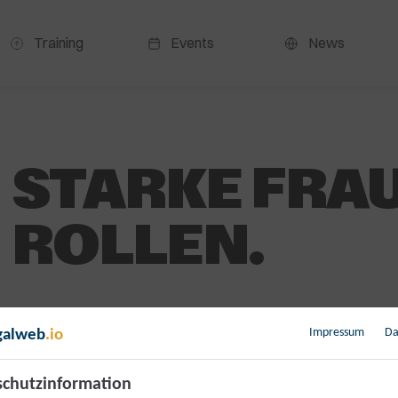
Training
Events
News
STARKE FRAU
ROLLEN.
0,00
€
Impressum
Da
galweb
.io
inkl. 20 % MwSt.
[{“id”:4932375,”token”:”CFWFAX”,”data”:[]}]
chutzinformation