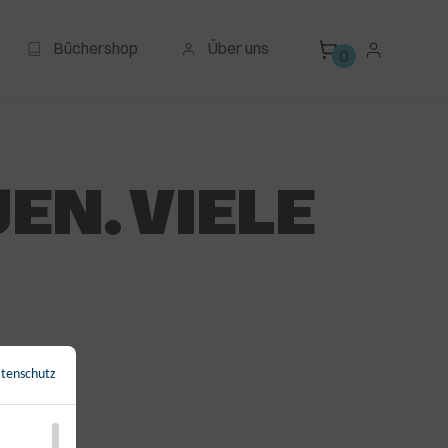
Büchershop
Über uns
0
EN. VIELE
tenschutz
←
Zurück zur Übersicht