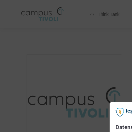
Think Tank
le
Datens