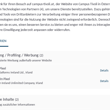
k für Ihren Besuch auf campus-tivoli.at, der Website von Campus Tivoli in Österr
Nicht vorrätig
n Technologien von Partnern (4), um unsere Dienste bereitzustellen. Dazu gehö
nd Tools von Drittanbietern zur Verarbeitung einiger Ihrer personenbezogenen 
Artikelnummer:
17827
Kategorie:
Veranstaltung
hnologien sind für die Nutzung der Website nicht zwingend erforderlich. Dennoc
n sie es uns, einen besseren Service zu bieten und enger mit Ihnen zu interagier
re Einwilligung jederzeit anpassen oder widerrufen.
RIEN
ing / Profiling / Werbung
(2)
isierte Werbung außerhalb unserer Website
in Abg.z.NR Mag. Dr. Juliane Bogner-Strauß
laden zu
ixel
z
Details
atforms Ireland Ltd., Irland
 aus unterschiedlichsten Bereichen leisten tagtäglich G
In Pixel
z
Details
n Ireland Unlimited Company, Irland
ge Inhalte
(2)
g zusätzlicher Informationen