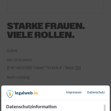
STARKE FRAUEN.
VIELE ROLLEN.
0,00
€
inkl. 20 % MwSt.
[{“id”:4932285,”token”:”S1XHL4″,”data”:[]}]
Nicht vorrätig
Artikelnummer:
17827
Kategorie:
Veranstaltung
Impressum
Datenschutz
legalweb
.io
Beschreibung
Datenschutzinformation