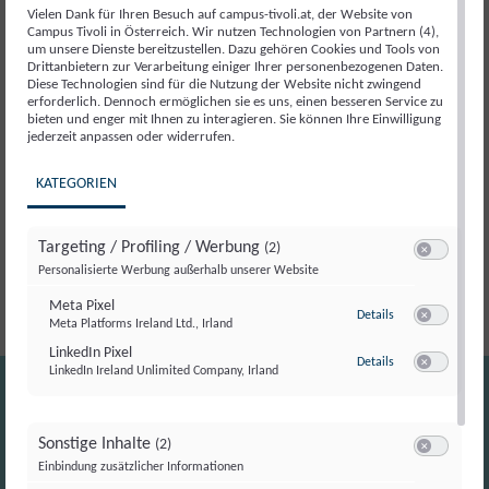
Vielen Dank für Ihren Besuch auf campus-tivoli.at, der Website von
Beschreibung
Campus Tivoli in Österreich. Wir nutzen Technologien von Partnern (4),
um unsere Dienste bereitzustellen. Dazu gehören Cookies und Tools von
Drittanbietern zur Verarbeitung einiger Ihrer personenbezogenen Daten.
Diese Technologien sind für die Nutzung der Website nicht zwingend
Der
Campus Tivoli
und
ÖVP Frauensprecherin
erforderlich. Dennoch ermöglichen sie es uns, einen besseren Service zu
bieten und enger mit Ihnen zu interagieren. Sie können Ihre Einwilligung
Abg.z.NR Mag. Dr. Juliane Bogner-Strauß
laden zu
jederzeit anpassen oder widerrufen.
einer besonderen Veranstaltung rund um den
Weltfrauentag ins Parlament ein. Frauen aus
KATEGORIEN
unterschiedlichsten Bereichen leisten tagtäglich
Großartiges – oft im Hintergrund, oft ganz
Targeting / Profiling / Werbung
(2)
selbstverständlich.
Switch zum E
Personalisierte Werbung außerhalb unserer Website
Meta Pixel
zu Meta Pixel
Details
Meta Platforms Ireland Ltd., Irland
Switch zum E
LinkedIn Pixel
zu LinkedIn Pixel
Details
LinkedIn Ireland Unlimited Company, Irland
Switch zum E
Sonstige Inhalte
(2)
Switch zum E
Einbindung zusätzlicher Informationen