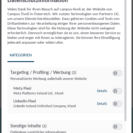
Datenschutzinformation
Beschreibung
Vielen Dank für Ihren Besuch auf campus-tivoli.at, der Website von
Campus Tivoli in Österreich. Wir nutzen Technologien von Partnern (4),
Beschreibung
um unsere Dienste bereitzustellen. Dazu gehören Cookies und Tools von
Drittanbietern zur Verarbeitung einiger Ihrer personenbezogenen Daten.
Diese Technologien sind für die Nutzung der Website nicht zwingend
erforderlich. Dennoch ermöglichen sie es uns, einen besseren Service zu
Ein besonderer Moment für die politikwissenschaftliche
bieten und enger mit Ihnen zu interagieren. Sie können Ihre Einwilligung
jederzeit anpassen oder widerrufen.
Debatte in Österreich: Die
50. Ausgabe des
Jahrbuchs für Politik
wird im Parlament präsentiert.
KATEGORIEN
Das Jahrbuch zählt seit Jahrzehnten zu den wichtigsten
Publikationen zur Analyse politischer Entwicklungen und
bringt führende Stimmen aus Wissenschaft und Politik
Targeting / Profiling / Werbung
(2)
Switch zum E
zusammen.
Personalisierte Werbung außerhalb unserer Website
Meta Pixel
zu Meta Pixel
Details
Meta Platforms Ireland Ltd., Irland
Switch zum E
LinkedIn Pixel
zu LinkedIn Pixel
Details
LinkedIn Ireland Unlimited Company, Irland
Switch zum E
Sonstige Inhalte
(2)
Switch zum E
Einbindung zusätzlicher Informationen