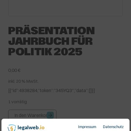
PRÄSENTATION
JAHRBUCH FÜR
POLITIK 2025
0,00
€
inkl. 20 % MwSt.
[{“id”:4938284,”token”:”345YQ3″,”data”:[]}]
1 vorrätig
Präsentation
In den Warenkorb
Jahrbuch
für
Impressum
Datenschutz
legalweb
.io