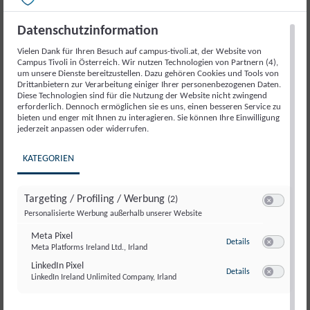
Politik
Artikelnummer:
18026
Kategorie:
Veranstaltung
2025
Datenschutzinformation
Menge
Vielen Dank für Ihren Besuch auf campus-tivoli.at, der Website von
Beschreibung
Campus Tivoli in Österreich. Wir nutzen Technologien von Partnern (4),
um unsere Dienste bereitzustellen. Dazu gehören Cookies und Tools von
Drittanbietern zur Verarbeitung einiger Ihrer personenbezogenen Daten.
Diese Technologien sind für die Nutzung der Website nicht zwingend
Beschreibung
erforderlich. Dennoch ermöglichen sie es uns, einen besseren Service zu
bieten und enger mit Ihnen zu interagieren. Sie können Ihre Einwilligung
jederzeit anpassen oder widerrufen.
Ein besonderer Moment für die politikwissenschaftliche
KATEGORIEN
Debatte in Österreich: Die
50. Ausgabe des
Jahrbuchs für Politik
wird im Parlament präsentiert.
Das Jahrbuch zählt seit Jahrzehnten zu den wichtigsten
Targeting / Profiling / Werbung
(2)
Publikationen zur Analyse politischer Entwicklungen und
Switch zum E
Personalisierte Werbung außerhalb unserer Website
bringt führende Stimmen aus Wissenschaft und Politik
Meta Pixel
zu Meta Pixel
Details
zusammen.
Meta Platforms Ireland Ltd., Irland
Switch zum E
LinkedIn Pixel
zu LinkedIn Pixel
Details
LinkedIn Ireland Unlimited Company, Irland
Switch zum E