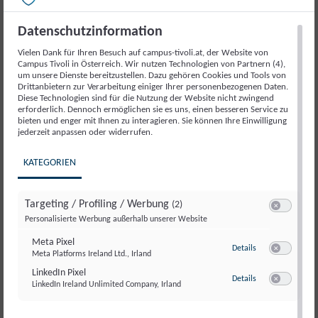
Politik
Artikelnummer:
18026
Kategorie:
Veranstaltung
2025
Datenschutzinformation
Menge
Vielen Dank für Ihren Besuch auf campus-tivoli.at, der Website von
Beschreibung
Campus Tivoli in Österreich. Wir nutzen Technologien von Partnern (4),
um unsere Dienste bereitzustellen. Dazu gehören Cookies und Tools von
Drittanbietern zur Verarbeitung einiger Ihrer personenbezogenen Daten.
Diese Technologien sind für die Nutzung der Website nicht zwingend
Beschreibung
erforderlich. Dennoch ermöglichen sie es uns, einen besseren Service zu
bieten und enger mit Ihnen zu interagieren. Sie können Ihre Einwilligung
jederzeit anpassen oder widerrufen.
Ein besonderer Moment für die politikwissenschaftliche
KATEGORIEN
Debatte in Österreich: Die
50. Ausgabe des
Jahrbuchs für Politik
wird im Parlament präsentiert.
Das Jahrbuch zählt seit Jahrzehnten zu den wichtigsten
Targeting / Profiling / Werbung
(2)
Publikationen zur Analyse politischer Entwicklungen und
Switch zum E
Personalisierte Werbung außerhalb unserer Website
bringt führende Stimmen aus Wissenschaft und Politik
Meta Pixel
zu Meta Pixel
Details
zusammen.
Meta Platforms Ireland Ltd., Irland
Switch zum E
LinkedIn Pixel
zu LinkedIn Pixel
Details
LinkedIn Ireland Unlimited Company, Irland
Switch zum E