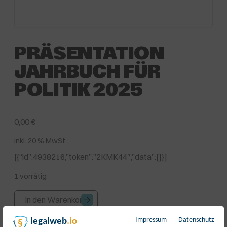
PRÄSENTATION
JAHRBUCH FÜR
POLITIK 2025
0,00
€
inkl. 20 % MwSt.
[{“id”:4938216,”token”:”2KMK44″,”data”:[]}]
1 vorrätig
Präsentation
In den Warenkorb
Jahrbuch
für
Impressum
Datenschutz
legalweb
.io