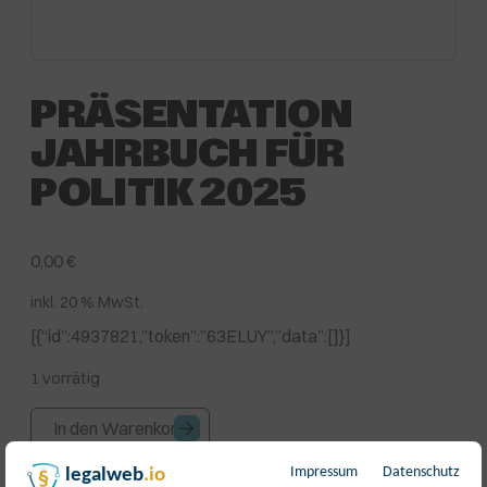
PRÄSENTATION
JAHRBUCH FÜR
POLITIK 2025
0,00
€
inkl. 20 % MwSt.
[{“id”:4937821,”token”:”63ELUY”,”data”:[]}]
1 vorrätig
Präsentation
In den Warenkorb
Jahrbuch
für
Impressum
Datenschutz
legalweb
.io