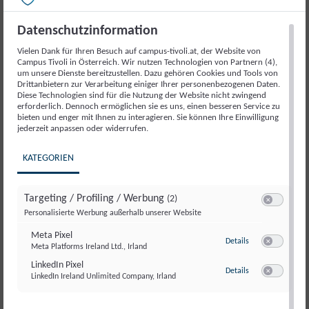
Politik
Artikelnummer:
18026
Kategorie:
Veranstaltung
2025
Datenschutzinformation
Menge
Vielen Dank für Ihren Besuch auf campus-tivoli.at, der Website von
Beschreibung
Campus Tivoli in Österreich. Wir nutzen Technologien von Partnern (4),
um unsere Dienste bereitzustellen. Dazu gehören Cookies und Tools von
Drittanbietern zur Verarbeitung einiger Ihrer personenbezogenen Daten.
Diese Technologien sind für die Nutzung der Website nicht zwingend
Beschreibung
erforderlich. Dennoch ermöglichen sie es uns, einen besseren Service zu
bieten und enger mit Ihnen zu interagieren. Sie können Ihre Einwilligung
jederzeit anpassen oder widerrufen.
Ein besonderer Moment für die politikwissenschaftliche
KATEGORIEN
Debatte in Österreich: Die
50. Ausgabe des
Jahrbuchs für Politik
wird im Parlament präsentiert.
Das Jahrbuch zählt seit Jahrzehnten zu den wichtigsten
Targeting / Profiling / Werbung
(2)
Publikationen zur Analyse politischer Entwicklungen und
Switch zum E
Personalisierte Werbung außerhalb unserer Website
bringt führende Stimmen aus Wissenschaft und Politik
Meta Pixel
zu Meta Pixel
Details
zusammen.
Meta Platforms Ireland Ltd., Irland
Switch zum E
LinkedIn Pixel
zu LinkedIn Pixel
Details
LinkedIn Ireland Unlimited Company, Irland
Switch zum E