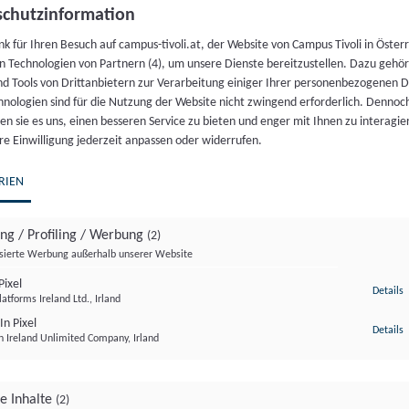
inkl. 20 % MwSt.
chutzinformation
[{“id”:4937812,”token”:”NLH6LR”,”data”:[]}]
k für Ihren Besuch auf campus-tivoli.at, der Website von Campus Tivoli in Österr
n Technologien von Partnern (4), um unsere Dienste bereitzustellen. Dazu gehö
Nicht vorrätig
nd Tools von Drittanbietern zur Verarbeitung einiger Ihrer personenbezogenen 
hnologien sind für die Nutzung der Website nicht zwingend erforderlich. Dennoc
Artikelnummer:
18026
Kategorie:
Veranstaltung
n sie es uns, einen besseren Service zu bieten und enger mit Ihnen zu interagier
re Einwilligung jederzeit anpassen oder widerrufen.
RIEN
ing / Profiling / Werbung
(2)
isierte Werbung außerhalb unserer Website
ixel
z
Details
atforms Ireland Ltd., Irland
schaftliche Debatte in Österreich: Die
50. Ausgabe des 
In Pixel
z
Details
hnten zu den wichtigsten Publikationen zur Analyse pol
n Ireland Unlimited Company, Irland
ammen.
ge Inhalte
(2)