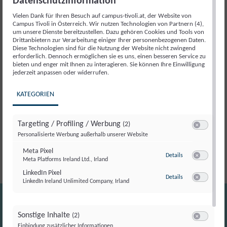
Datenschutzinformation
Beschreibung
Vielen Dank für Ihren Besuch auf campus-tivoli.at, der Website von
Campus Tivoli in Österreich. Wir nutzen Technologien von Partnern (4),
Beschreibung
um unsere Dienste bereitzustellen. Dazu gehören Cookies und Tools von
Drittanbietern zur Verarbeitung einiger Ihrer personenbezogenen Daten.
Diese Technologien sind für die Nutzung der Website nicht zwingend
erforderlich. Dennoch ermöglichen sie es uns, einen besseren Service zu
Ein besonderer Moment für die politikwissenschaftliche
bieten und enger mit Ihnen zu interagieren. Sie können Ihre Einwilligung
jederzeit anpassen oder widerrufen.
Debatte in Österreich: Die
50. Ausgabe des
Jahrbuchs für Politik
wird im Parlament präsentiert.
KATEGORIEN
Das Jahrbuch zählt seit Jahrzehnten zu den wichtigsten
Publikationen zur Analyse politischer Entwicklungen und
bringt führende Stimmen aus Wissenschaft und Politik
Targeting / Profiling / Werbung
(2)
Switch zum E
zusammen.
Personalisierte Werbung außerhalb unserer Website
Meta Pixel
zu Meta Pixel
Details
Meta Platforms Ireland Ltd., Irland
Switch zum E
LinkedIn Pixel
zu LinkedIn Pixel
Details
LinkedIn Ireland Unlimited Company, Irland
Switch zum E
Sonstige Inhalte
(2)
Switch zum E
Einbindung zusätzlicher Informationen