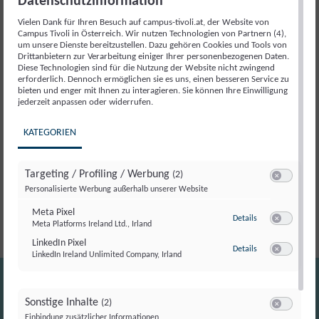
Datenschutzinformation
Beschreibung
Vielen Dank für Ihren Besuch auf campus-tivoli.at, der Website von
Campus Tivoli in Österreich. Wir nutzen Technologien von Partnern (4),
Beschreibung
um unsere Dienste bereitzustellen. Dazu gehören Cookies und Tools von
Drittanbietern zur Verarbeitung einiger Ihrer personenbezogenen Daten.
Diese Technologien sind für die Nutzung der Website nicht zwingend
erforderlich. Dennoch ermöglichen sie es uns, einen besseren Service zu
Ein besonderer Moment für die politikwissenschaftliche
bieten und enger mit Ihnen zu interagieren. Sie können Ihre Einwilligung
jederzeit anpassen oder widerrufen.
Debatte in Österreich: Die
50. Ausgabe des
Jahrbuchs für Politik
wird im Parlament präsentiert.
KATEGORIEN
Das Jahrbuch zählt seit Jahrzehnten zu den wichtigsten
Publikationen zur Analyse politischer Entwicklungen und
bringt führende Stimmen aus Wissenschaft und Politik
Targeting / Profiling / Werbung
(2)
Switch zum E
zusammen.
Personalisierte Werbung außerhalb unserer Website
Meta Pixel
zu Meta Pixel
Details
Meta Platforms Ireland Ltd., Irland
Switch zum E
LinkedIn Pixel
zu LinkedIn Pixel
Details
LinkedIn Ireland Unlimited Company, Irland
Switch zum E
Sonstige Inhalte
(2)
Switch zum E
Einbindung zusätzlicher Informationen