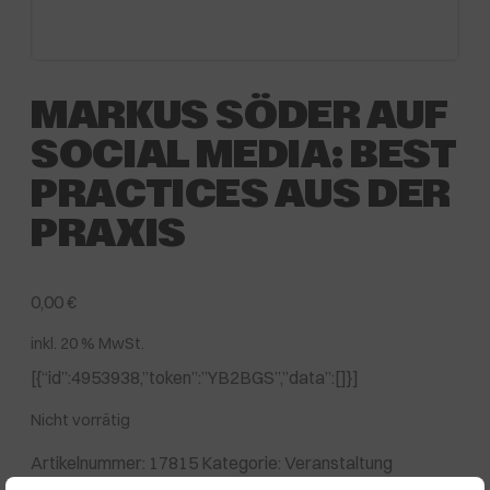
MARKUS SÖDER AUF
SOCIAL MEDIA: BEST
PRACTICES AUS DER
PRAXIS
0,00
€
inkl. 20 % MwSt.
[{“id”:4953938,”token”:”YB2BGS”,”data”:[]}]
Nicht vorrätig
Artikelnummer:
17815
Kategorie:
Veranstaltung