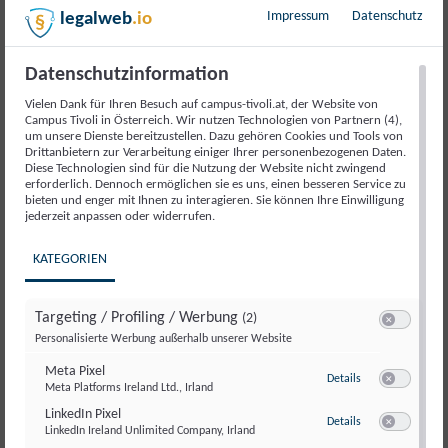
Impressum
Datenschutz
legalweb
.io
Beschreibung
Datenschutzinformation
Beschreibung
Vielen Dank für Ihren Besuch auf campus-tivoli.at, der Website von
Campus Tivoli in Österreich. Wir nutzen Technologien von Partnern (4),
um unsere Dienste bereitzustellen. Dazu gehören Cookies und Tools von
Drittanbietern zur Verarbeitung einiger Ihrer personenbezogenen Daten.
Lerne von der Social Media Strategie von MP Markus
Diese Technologien sind für die Nutzung der Website nicht zwingend
Söder. Markus Mochti, Abteilungsleiter Social Media in
erforderlich. Dennoch ermöglichen sie es uns, einen besseren Service zu
bieten und enger mit Ihnen zu interagieren. Sie können Ihre Einwilligung
der CSU teilt Best Practices und wertvolle Tipps für
jederzeit anpassen oder widerrufen.
einen erfolgreichen Social-Media-Auftritt.
KATEGORIEN
Inhalte
:
Analyse der Social-Media-Strategie
Targeting / Profiling / Werbung
(2)
Switch zum E
Best Practices für politische Kommunikation in
Personalisierte Werbung außerhalb unserer Website
sozialen Netzwerken
Meta Pixel
zu Meta Pixel
Details
Lernimpulse für den eigenen Social-Media-Auftritt
Meta Platforms Ireland Ltd., Irland
Switch zum E
Offene Diskussion
LinkedIn Pixel
zu LinkedIn Pixel
Details
LinkedIn Ireland Unlimited Company, Irland
Switch zum E