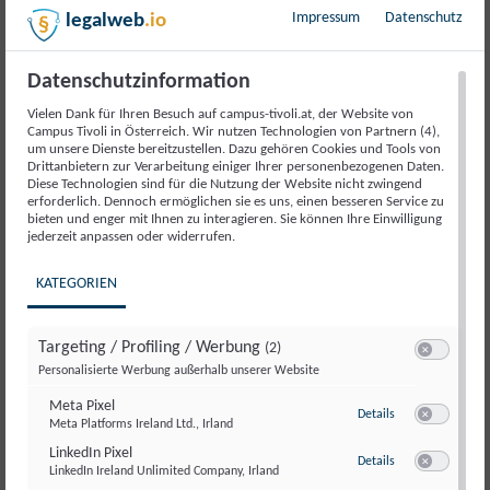
Impressum
Datenschutz
legalweb
.io
Beschreibung
Datenschutzinformation
Beschreibung
Vielen Dank für Ihren Besuch auf campus-tivoli.at, der Website von
Campus Tivoli in Österreich. Wir nutzen Technologien von Partnern (4),
um unsere Dienste bereitzustellen. Dazu gehören Cookies und Tools von
Drittanbietern zur Verarbeitung einiger Ihrer personenbezogenen Daten.
Lerne von der Social Media Strategie von MP Markus
Diese Technologien sind für die Nutzung der Website nicht zwingend
Söder. Markus Mochti, Abteilungsleiter Social Media in
erforderlich. Dennoch ermöglichen sie es uns, einen besseren Service zu
bieten und enger mit Ihnen zu interagieren. Sie können Ihre Einwilligung
der CSU teilt Best Practices und wertvolle Tipps für
jederzeit anpassen oder widerrufen.
einen erfolgreichen Social-Media-Auftritt.
KATEGORIEN
Inhalte
:
Analyse der Social-Media-Strategie
Targeting / Profiling / Werbung
(2)
Switch zum E
Best Practices für politische Kommunikation in
Personalisierte Werbung außerhalb unserer Website
sozialen Netzwerken
Meta Pixel
zu Meta Pixel
Details
Lernimpulse für den eigenen Social-Media-Auftritt
Meta Platforms Ireland Ltd., Irland
Switch zum E
Offene Diskussion
LinkedIn Pixel
zu LinkedIn Pixel
Details
LinkedIn Ireland Unlimited Company, Irland
Switch zum E