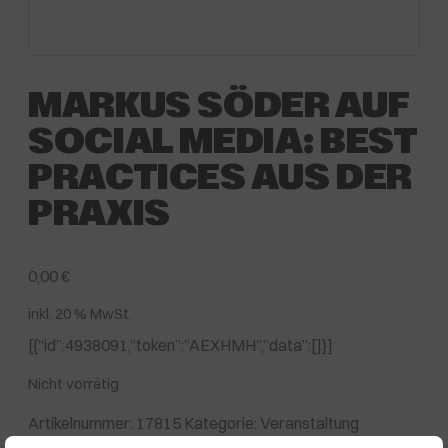
MARKUS SÖDER AUF
SOCIAL MEDIA: BEST
PRACTICES AUS DER
PRAXIS
0,00
€
inkl. 20 % MwSt.
[{“id”:4938091,”token”:”AEXHMH”,”data”:[]}]
Nicht vorrätig
Artikelnummer:
17815
Kategorie:
Veranstaltung