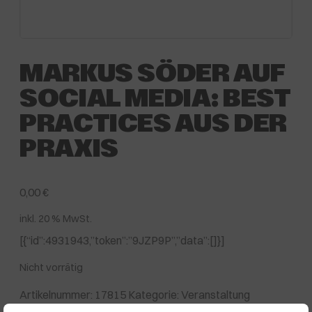
MARKUS SÖDER AUF
SOCIAL MEDIA: BEST
PRACTICES AUS DER
PRAXIS
0,00
€
inkl. 20 % MwSt.
[{“id”:4931943,”token”:”9JZP9P”,”data”:[]}]
Nicht vorrätig
Artikelnummer:
17815
Kategorie:
Veranstaltung