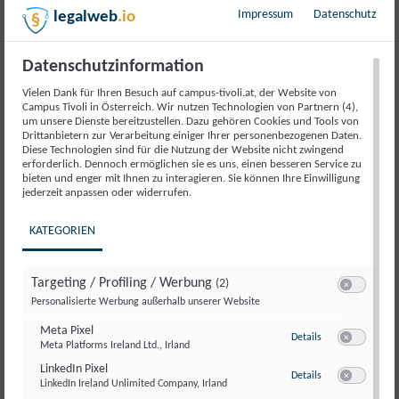
Impressum
Datenschutz
legalweb
.io
Beschreibung
Datenschutzinformation
Beschreibung
Vielen Dank für Ihren Besuch auf campus-tivoli.at, der Website von
Campus Tivoli in Österreich. Wir nutzen Technologien von Partnern (4),
um unsere Dienste bereitzustellen. Dazu gehören Cookies und Tools von
Drittanbietern zur Verarbeitung einiger Ihrer personenbezogenen Daten.
Lerne von der Social Media Strategie von MP Markus
Diese Technologien sind für die Nutzung der Website nicht zwingend
Söder. Markus Mochti, Abteilungsleiter Social Media in
erforderlich. Dennoch ermöglichen sie es uns, einen besseren Service zu
bieten und enger mit Ihnen zu interagieren. Sie können Ihre Einwilligung
der CSU teilt Best Practices und wertvolle Tipps für
jederzeit anpassen oder widerrufen.
einen erfolgreichen Social-Media-Auftritt.
KATEGORIEN
Inhalte
:
Analyse der Social-Media-Strategie
Targeting / Profiling / Werbung
(2)
Switch zum E
Best Practices für politische Kommunikation in
Personalisierte Werbung außerhalb unserer Website
sozialen Netzwerken
Meta Pixel
zu Meta Pixel
Details
Lernimpulse für den eigenen Social-Media-Auftritt
Meta Platforms Ireland Ltd., Irland
Switch zum E
Offene Diskussion
LinkedIn Pixel
zu LinkedIn Pixel
Details
LinkedIn Ireland Unlimited Company, Irland
Switch zum E