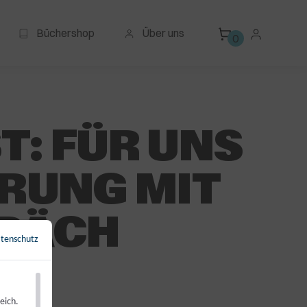
Büchershop
Über uns
0
T: FÜR UNS
ERUNG MIT
PRÄCH
tenschutz
←
Zurück zur Übersicht
eich.