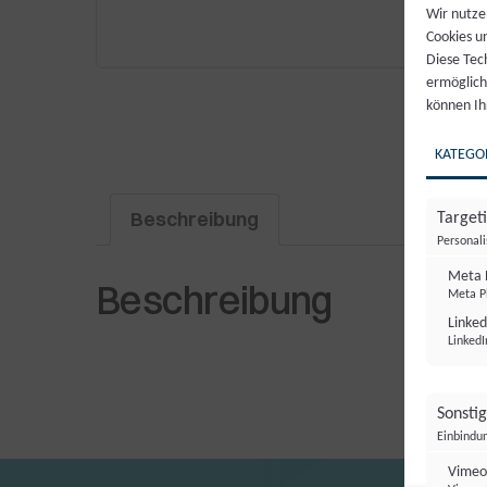
Wir nutze
Cookies u
Diese Tec
ermögliche
können Ih
KATEGO
Beschreibung
Target
Personal
Meta P
Beschreibung
Meta Pl
Linked
LinkedI
Sonsti
Einbindun
Vimeo