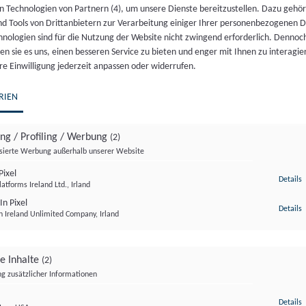
inkl. 20 % MwSt.
n Technologien von Partnern (4), um unsere Dienste bereitzustellen. Dazu gehö
nd Tools von Drittanbietern zur Verarbeitung einiger Ihrer personenbezogenen 
[{“id”:4927372,”token”:”TAYPTM”,”data”:[]}]
hnologien sind für die Nutzung der Website nicht zwingend erforderlich. Dennoc
n sie es uns, einen besseren Service zu bieten und enger mit Ihnen zu interagier
Nicht vorrätig
re Einwilligung jederzeit anpassen oder widerrufen.
Artikelnummer:
17759
Kategorie:
Veranstaltung
RIEN
ing / Profiling / Werbung
(2)
isierte Werbung außerhalb unserer Website
ixel
z
Details
atforms Ireland Ltd., Irland
In Pixel
z
Details
n Ireland Unlimited Company, Irland
ge Inhalte
(2)
g zusätzlicher Informationen
z
Details