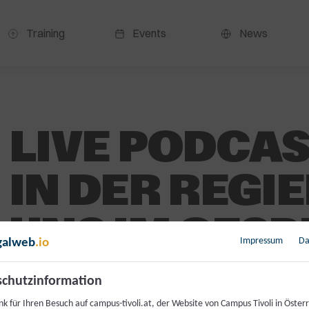
Training
Events
News
LIVE PODCAS
IN DER REGI
UNS IM GES
Impressum
Da
galweb
.io
chutzinformation
0,00
€
k für Ihren Besuch auf campus-tivoli.at, der Website von Campus Tivoli in Österr