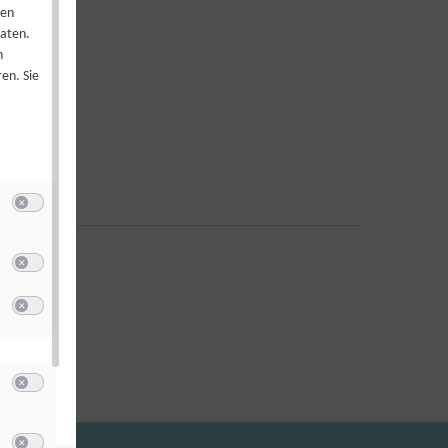
ren
Daten.
h
en. Sie
Switch zum Einwilligen bzw. Ablehnen der Kategorie Targeting / Profiling / W
u Meta Pixel
Switch zum Einwilligen bzw. Ablehnen des Dienstes Meta Pixel
u LinkedIn Pixel
Switch zum Einwilligen bzw. Ablehnen des Dienstes LinkedIn Pixel
Switch zum Einwilligen bzw. Ablehnen der Kategorie Sonstige Inhalte
u Vimeo