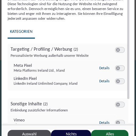
Diese Technologien sind für die Nutzung der Website nicht zwingend
erforderlich. Dennoch ermöglichen sie es uns, einen besseren Service zu
Beschreibung
bieten und enger mit Ihnen zu interagieren. Sie können Ihre Einwilligung
jederzeit anpassen oder widerrufen.
Beschreibung
KATEGORIEN
Targeting / Profiling / Werbung
(2)
Switch zum E
Personalisierte Werbung außerhalb unserer Website
Meta Pixel
zu Meta Pixel
Details
Meta Platforms Ireland Ltd., Irland
Switch zum E
LinkedIn Pixel
zu LinkedIn Pixel
Details
LinkedIn Ireland Unlimited Company, Irland
Switch zum E
Sonstige Inhalte
(2)
Switch zum E
Einbindung zusätzlicher Informationen
Vimeo
zu Vimeo
Details
Vimeo Inc., USA
info@campus-tivoli.at
Switch zum 
YouTube
Auswahl
Nichts
Alles
zu YouTube
Details