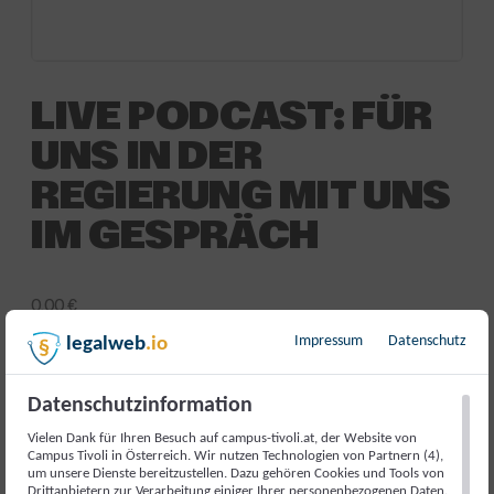
LIVE PODCAST: FÜR
UNS IN DER
REGIERUNG MIT UNS
IM GESPRÄCH
0,00
€
Impressum
Datenschutz
legalweb
.io
inkl. 20 % MwSt.
[{“id”:4929431,”token”:”HUABFZ”,”data”:[]}]
Datenschutzinformation
Nicht vorrätig
Vielen Dank für Ihren Besuch auf campus-tivoli.at, der Website von
Campus Tivoli in Österreich. Wir nutzen Technologien von Partnern (4),
Artikelnummer:
17759
Kategorie:
Veranstaltung
um unsere Dienste bereitzustellen. Dazu gehören Cookies und Tools von
Drittanbietern zur Verarbeitung einiger Ihrer personenbezogenen Daten.