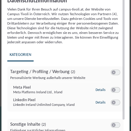
Datenschutzinformation
Für
Vielen Dank für Ihren Besuch auf campus-tivoli.at, der Website von
uns
Campus Tivoli in Österreich. Wir nutzen Technologien von Partnern (4),
Artikelnummer:
18279
Kategorie:
Veranstaltung
um unsere Dienste bereitzustellen. Dazu gehören Cookies und Tools von
in
Drittanbietern zur Verarbeitung einiger Ihrer personenbezogenen Daten.
der
Diese Technologien sind für die Nutzung der Website nicht zwingend
erforderlich. Dennoch ermöglichen sie es uns, einen besseren Service zu
Regierung
Beschreibung
bieten und enger mit Ihnen zu interagieren. Sie können Ihre Einwilligung
jederzeit anpassen oder widerrufen.
mit
uns
Beschreibung
KATEGORIEN
im
Gespräch
Der Campus Tivoli lädt gemeinsam mit der Jungen
Targeting / Profiling / Werbung
Menge
(2)
Switch zum E
Personalisierte Werbung außerhalb unserer Website
Volkspartei zu einem besonderen politischen Abend ein.
Meta Pixel
zu Meta Pixel
Details
Meta Platforms Ireland Ltd., Irland
Switch zum E
LinkedIn Pixel
zu LinkedIn Pixel
Details
LinkedIn Ireland Unlimited Company, Irland
Switch zum E
Sonstige Inhalte
(2)
Switch zum E
Einbindung zusätzlicher Informationen