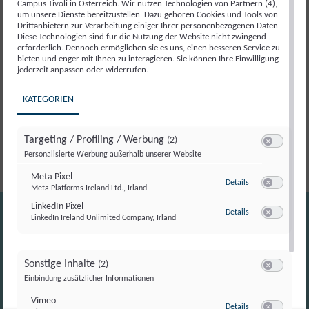
Campus Tivoli in Österreich. Wir nutzen Technologien von Partnern (4),
um unsere Dienste bereitzustellen. Dazu gehören Cookies und Tools von
Beschreibung
Drittanbietern zur Verarbeitung einiger Ihrer personenbezogenen Daten.
Diese Technologien sind für die Nutzung der Website nicht zwingend
erforderlich. Dennoch ermöglichen sie es uns, einen besseren Service zu
bieten und enger mit Ihnen zu interagieren. Sie können Ihre Einwilligung
Beschreibung
jederzeit anpassen oder widerrufen.
KATEGORIEN
Der Campus Tivoli lädt gemeinsam mit der Jungen
Volkspartei zu einem besonderen politischen Abend ein.
Targeting / Profiling / Werbung
(2)
Switch zum E
Personalisierte Werbung außerhalb unserer Website
Meta Pixel
zu Meta Pixel
Details
Meta Platforms Ireland Ltd., Irland
Switch zum E
LinkedIn Pixel
zu LinkedIn Pixel
Details
LinkedIn Ireland Unlimited Company, Irland
Switch zum E
Sonstige Inhalte
(2)
Switch zum E
Einbindung zusätzlicher Informationen
Vimeo
zu Vimeo
Details