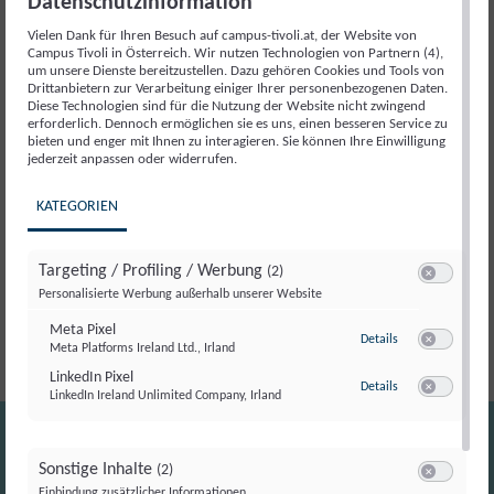
Datenschutzinformation
Für
Vielen Dank für Ihren Besuch auf campus-tivoli.at, der Website von
uns
Campus Tivoli in Österreich. Wir nutzen Technologien von Partnern (4),
Artikelnummer:
18028
Kategorie:
Veranstaltung
um unsere Dienste bereitzustellen. Dazu gehören Cookies und Tools von
in
Drittanbietern zur Verarbeitung einiger Ihrer personenbezogenen Daten.
der
Diese Technologien sind für die Nutzung der Website nicht zwingend
erforderlich. Dennoch ermöglichen sie es uns, einen besseren Service zu
Regierung
Beschreibung
bieten und enger mit Ihnen zu interagieren. Sie können Ihre Einwilligung
jederzeit anpassen oder widerrufen.
mit
uns
Beschreibung
KATEGORIEN
im
Gespräch
Der Campus Tivoli lädt gemeinsam mit der Jungen
Targeting / Profiling / Werbung
Menge
(2)
Switch zum E
Personalisierte Werbung außerhalb unserer Website
Volkspartei zu einem besonderen politischen Abend ein.
Meta Pixel
zu Meta Pixel
Details
Meta Platforms Ireland Ltd., Irland
Switch zum E
LinkedIn Pixel
zu LinkedIn Pixel
Details
LinkedIn Ireland Unlimited Company, Irland
Switch zum E
Sonstige Inhalte
(2)
Switch zum E
Einbindung zusätzlicher Informationen