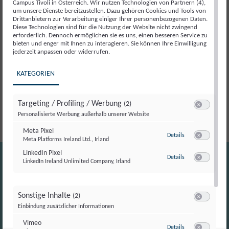
Campus Tivoli in Österreich. Wir nutzen Technologien von Partnern (4),
um unsere Dienste bereitzustellen. Dazu gehören Cookies und Tools von
Beschreibung
Drittanbietern zur Verarbeitung einiger Ihrer personenbezogenen Daten.
Diese Technologien sind für die Nutzung der Website nicht zwingend
erforderlich. Dennoch ermöglichen sie es uns, einen besseren Service zu
bieten und enger mit Ihnen zu interagieren. Sie können Ihre Einwilligung
Beschreibung
jederzeit anpassen oder widerrufen.
KATEGORIEN
Der Campus Tivoli lädt gemeinsam mit der Jungen
Volkspartei zu einem besonderen politischen Abend ein.
Targeting / Profiling / Werbung
(2)
Switch zum E
Personalisierte Werbung außerhalb unserer Website
Meta Pixel
zu Meta Pixel
Details
Meta Platforms Ireland Ltd., Irland
Switch zum E
LinkedIn Pixel
zu LinkedIn Pixel
Details
LinkedIn Ireland Unlimited Company, Irland
Switch zum E
Sonstige Inhalte
(2)
Switch zum E
Einbindung zusätzlicher Informationen
Vimeo
zu Vimeo
Details