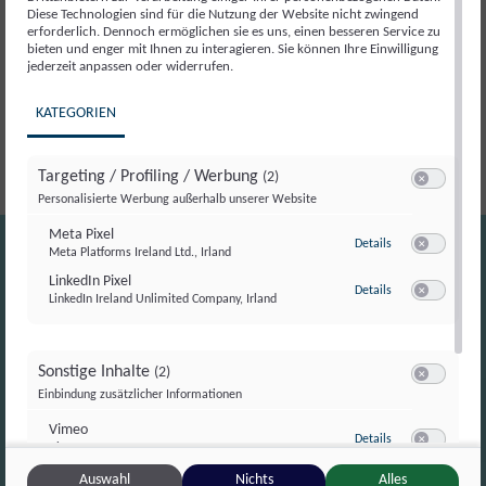
Diese Technologien sind für die Nutzung der Website nicht zwingend
erforderlich. Dennoch ermöglichen sie es uns, einen besseren Service zu
Beschreibung
bieten und enger mit Ihnen zu interagieren. Sie können Ihre Einwilligung
jederzeit anpassen oder widerrufen.
Beschreibung
KATEGORIEN
Targeting / Profiling / Werbung
(2)
Switch zum E
Personalisierte Werbung außerhalb unserer Website
Meta Pixel
zu Meta Pixel
Details
Meta Platforms Ireland Ltd., Irland
Switch zum E
LinkedIn Pixel
zu LinkedIn Pixel
Details
LinkedIn Ireland Unlimited Company, Irland
Switch zum E
Sonstige Inhalte
(2)
Switch zum E
Einbindung zusätzlicher Informationen
Vimeo
zu Vimeo
Details
Vimeo Inc., USA
info@campus-tivoli.at
Switch zum 
YouTube
Auswahl
Nichts
Alles
zu YouTube
Details