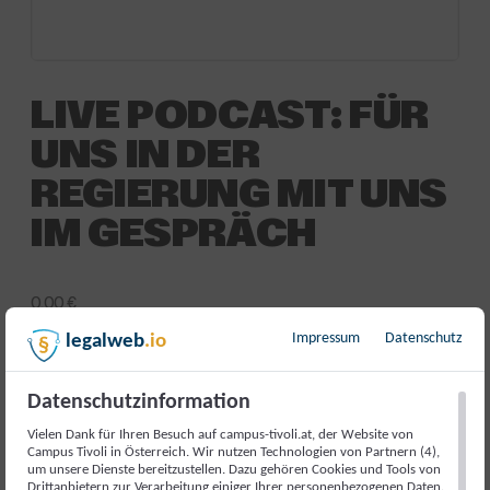
LIVE PODCAST: FÜR
UNS IN DER
REGIERUNG MIT UNS
IM GESPRÄCH
0,00
€
Impressum
Datenschutz
legalweb
.io
inkl. 20 % MwSt.
[{“id”:4928902,”token”:”ASWF11″,”data”:[]}]
Datenschutzinformation
Nicht vorrätig
Vielen Dank für Ihren Besuch auf campus-tivoli.at, der Website von
Campus Tivoli in Österreich. Wir nutzen Technologien von Partnern (4),
Artikelnummer:
17759
Kategorie:
Veranstaltung
um unsere Dienste bereitzustellen. Dazu gehören Cookies und Tools von
Drittanbietern zur Verarbeitung einiger Ihrer personenbezogenen Daten.