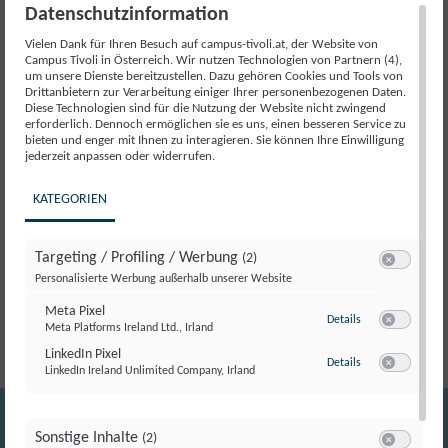
Datenschutzinformation
Für
Vielen Dank für Ihren Besuch auf campus-tivoli.at, der Website von
uns
Artikelnummer:
17889
Kategorie:
Veranstaltung
Campus Tivoli in Österreich. Wir nutzen Technologien von Partnern (4),
in
um unsere Dienste bereitzustellen. Dazu gehören Cookies und Tools von
Drittanbietern zur Verarbeitung einiger Ihrer personenbezogenen Daten.
der
Diese Technologien sind für die Nutzung der Website nicht zwingend
Regierung
Beschreibung
erforderlich. Dennoch ermöglichen sie es uns, einen besseren Service zu
bieten und enger mit Ihnen zu interagieren. Sie können Ihre Einwilligung
mit
jederzeit anpassen oder widerrufen.
uns
Beschreibung
im
KATEGORIEN
Gespräch
Der Campus Tivoli lädt gemeinsam mit der Jungen
Menge
Targeting / Profiling / Werbung
(2)
Volkspartei zu einem besonderen politischen Abend in
Switch zum E
Personalisierte Werbung außerhalb unserer Website
Wien ein.
Meta Pixel
zu Meta Pixel
Details
Meta Platforms Ireland Ltd., Irland
Switch zum E
LinkedIn Pixel
zu LinkedIn Pixel
Details
LinkedIn Ireland Unlimited Company, Irland
Switch zum E
Sonstige Inhalte
(2)