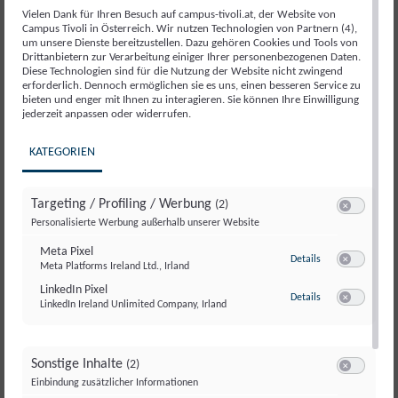
Bundeskanzler Christian Stocker
zu Gast im Live-
Vielen Dank für Ihren Besuch auf campus-tivoli.at, der Website von
Podcast-Format
„Für uns in der Regierung, mit uns
Campus Tivoli in Österreich. Wir nutzen Technologien von Partnern (4),
um unsere Dienste bereitzustellen. Dazu gehören Cookies und Tools von
im Gespräch“
.
Drittanbietern zur Verarbeitung einiger Ihrer personenbezogenen Daten.
Diese Technologien sind für die Nutzung der Website nicht zwingend
Seit einem Jahr trägt die Bundesregierung
erforderlich. Dennoch ermöglichen sie es uns, einen besseren Service zu
bieten und enger mit Ihnen zu interagieren. Sie können Ihre Einwilligung
Verantwortung für Österreich.
Dieses erste
jederzeit anpassen oder widerrufen.
Regierungsjahr war geprägt von politischen
Entscheidungen, Reformprojekten und zentralen
KATEGORIEN
Weichenstellungen für die Zukunft unseres Landes.
Targeting / Profiling / Werbung
(2)
Im Rahmen dieser politischen Veranstaltung ziehen wir
Switch zum E
Personalisierte Werbung außerhalb unserer Website
gemeinsam eine erste Bilanz und sprechen über:
Meta Pixel
zu Meta Pixel
Details
umgesetzte Maßnahmen und zentrale
Meta Platforms Ireland Ltd., Irland
Switch zum E
Reformvorhaben
LinkedIn Pixel
zu LinkedIn Pixel
Details
LinkedIn Ireland Unlimited Company, Irland
politische Herausforderungen des ersten
Switch zum E
Regierungsjahres
strategische Prioritäten und Perspektiven für
Sonstige Inhalte
(2)
Österreich 2026
Switch zum E
Einbindung zusätzlicher Informationen