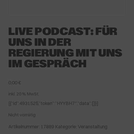
LIVE PODCAST: FÜR
UNS IN DER
REGIERUNG MIT UNS
IM GESPRÄCH
0,00
€
inkl. 20 % MwSt.
[{“id”:4931525,”token”:”HYYBH7″,”data”:[]}]
Nicht vorrätig
Artikelnummer:
17889
Kategorie:
Veranstaltung