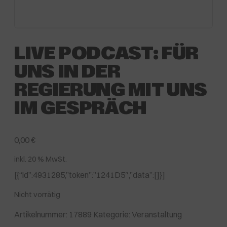
LIVE PODCAST: FÜR
UNS IN DER
REGIERUNG MIT UNS
IM GESPRÄCH
0,00
€
inkl. 20 % MwSt.
[{“id”:4931285,”token”:”1241D5″,”data”:[]}]
Nicht vorrätig
Artikelnummer:
17889
Kategorie:
Veranstaltung