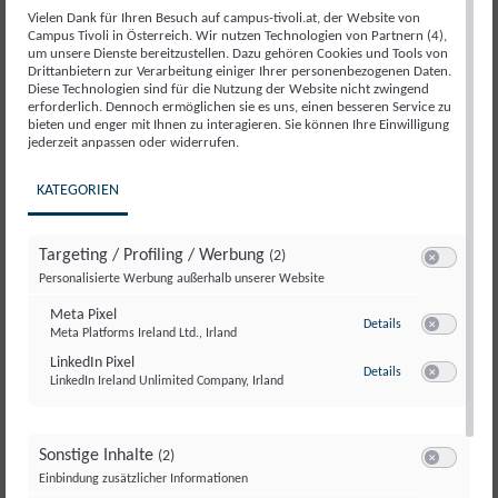
Bundeskanzler Christian Stocker
zu Gast im Live-
Vielen Dank für Ihren Besuch auf campus-tivoli.at, der Website von
Podcast-Format
„Für uns in der Regierung, mit uns
Campus Tivoli in Österreich. Wir nutzen Technologien von Partnern (4),
um unsere Dienste bereitzustellen. Dazu gehören Cookies und Tools von
im Gespräch“
.
Drittanbietern zur Verarbeitung einiger Ihrer personenbezogenen Daten.
Diese Technologien sind für die Nutzung der Website nicht zwingend
Seit einem Jahr trägt die Bundesregierung
erforderlich. Dennoch ermöglichen sie es uns, einen besseren Service zu
bieten und enger mit Ihnen zu interagieren. Sie können Ihre Einwilligung
Verantwortung für Österreich.
Dieses erste
jederzeit anpassen oder widerrufen.
Regierungsjahr war geprägt von politischen
Entscheidungen, Reformprojekten und zentralen
KATEGORIEN
Weichenstellungen für die Zukunft unseres Landes.
Targeting / Profiling / Werbung
(2)
Im Rahmen dieser politischen Veranstaltung ziehen wir
Switch zum E
Personalisierte Werbung außerhalb unserer Website
gemeinsam eine erste Bilanz und sprechen über:
Meta Pixel
zu Meta Pixel
Details
umgesetzte Maßnahmen und zentrale
Meta Platforms Ireland Ltd., Irland
Switch zum E
Reformvorhaben
LinkedIn Pixel
zu LinkedIn Pixel
Details
LinkedIn Ireland Unlimited Company, Irland
politische Herausforderungen des ersten
Switch zum E
Regierungsjahres
strategische Prioritäten und Perspektiven für
Sonstige Inhalte
(2)
Österreich 2026
Switch zum E
Einbindung zusätzlicher Informationen