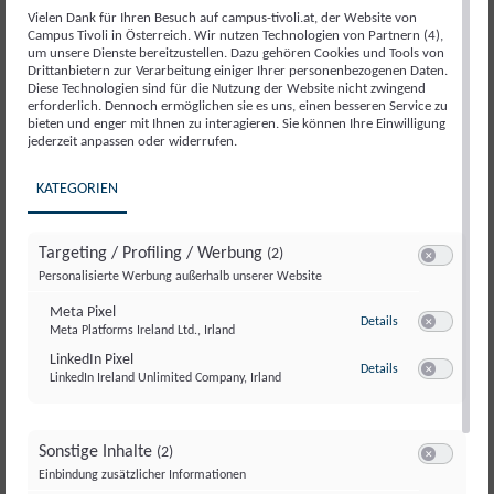
Bundeskanzler Christian Stocker
zu Gast im Live-
Vielen Dank für Ihren Besuch auf campus-tivoli.at, der Website von
Podcast-Format
„Für uns in der Regierung, mit uns
Campus Tivoli in Österreich. Wir nutzen Technologien von Partnern (4),
um unsere Dienste bereitzustellen. Dazu gehören Cookies und Tools von
im Gespräch“
.
Drittanbietern zur Verarbeitung einiger Ihrer personenbezogenen Daten.
Diese Technologien sind für die Nutzung der Website nicht zwingend
Seit einem Jahr trägt die Bundesregierung
erforderlich. Dennoch ermöglichen sie es uns, einen besseren Service zu
bieten und enger mit Ihnen zu interagieren. Sie können Ihre Einwilligung
Verantwortung für Österreich.
Dieses erste
jederzeit anpassen oder widerrufen.
Regierungsjahr war geprägt von politischen
Entscheidungen, Reformprojekten und zentralen
KATEGORIEN
Weichenstellungen für die Zukunft unseres Landes.
Targeting / Profiling / Werbung
(2)
Im Rahmen dieser politischen Veranstaltung ziehen wir
Switch zum E
Personalisierte Werbung außerhalb unserer Website
gemeinsam eine erste Bilanz und sprechen über:
Meta Pixel
zu Meta Pixel
Details
umgesetzte Maßnahmen und zentrale
Meta Platforms Ireland Ltd., Irland
Switch zum E
Reformvorhaben
LinkedIn Pixel
zu LinkedIn Pixel
Details
LinkedIn Ireland Unlimited Company, Irland
politische Herausforderungen des ersten
Switch zum E
Regierungsjahres
strategische Prioritäten und Perspektiven für
Sonstige Inhalte
(2)
Österreich 2026
Switch zum E
Einbindung zusätzlicher Informationen