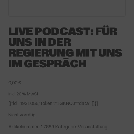
LIVE PODCAST: FÜR
UNS IN DER
REGIERUNG MIT UNS
IM GESPRÄCH
0,00
€
inkl. 20 % MwSt.
[{“id”:4931055,”token”:”1GKNQJ”,”data”:[]}]
Nicht vorrätig
Artikelnummer:
17889
Kategorie:
Veranstaltung