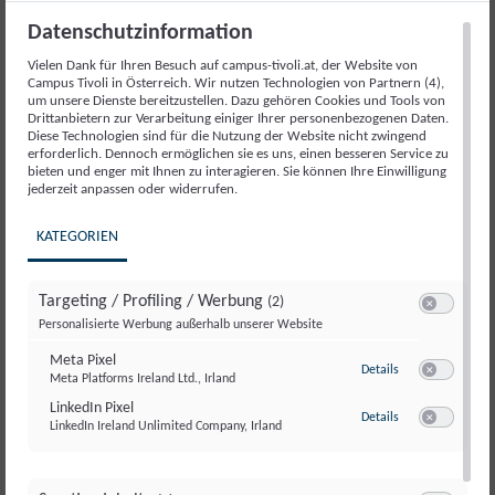
Veranstaltungsort: Vienna Insurance Group |
Datenschutzinformation
Schottenring 30, 1010 Wien
Vielen Dank für Ihren Besuch auf campus-tivoli.at, der Website von
Zum ersten Jahrestag der Bundesregierung 2026 ist
Campus Tivoli in Österreich. Wir nutzen Technologien von Partnern (4),
um unsere Dienste bereitzustellen. Dazu gehören Cookies und Tools von
Bundeskanzler Christian Stocker
zu Gast im Live-
Drittanbietern zur Verarbeitung einiger Ihrer personenbezogenen Daten.
Podcast-Format
„Für uns in der Regierung, mit uns
Diese Technologien sind für die Nutzung der Website nicht zwingend
erforderlich. Dennoch ermöglichen sie es uns, einen besseren Service zu
im Gespräch“
.
bieten und enger mit Ihnen zu interagieren. Sie können Ihre Einwilligung
jederzeit anpassen oder widerrufen.
Seit einem Jahr trägt die Bundesregierung
Verantwortung für Österreich.
Dieses erste
KATEGORIEN
Regierungsjahr war geprägt von politischen
Entscheidungen, Reformprojekten und zentralen
Targeting / Profiling / Werbung
(2)
Weichenstellungen für die Zukunft unseres Landes.
Switch zum E
Personalisierte Werbung außerhalb unserer Website
Im Rahmen dieser politischen Veranstaltung ziehen wir
Meta Pixel
zu Meta Pixel
Details
gemeinsam eine erste Bilanz und sprechen über:
Meta Platforms Ireland Ltd., Irland
Switch zum E
LinkedIn Pixel
zu LinkedIn Pixel
Details
umgesetzte Maßnahmen und zentrale
LinkedIn Ireland Unlimited Company, Irland
Switch zum E
Reformvorhaben
politische Herausforderungen des ersten