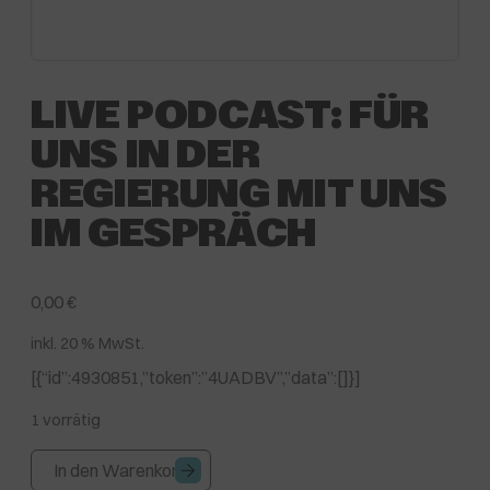
LIVE PODCAST: FÜR
UNS IN DER
REGIERUNG MIT UNS
IM GESPRÄCH
0,00
€
inkl. 20 % MwSt.
[{“id”:4930851,”token”:”4UADBV”,”data”:[]}]
1 vorrätig
Live
In den Warenkorb
Podcast: