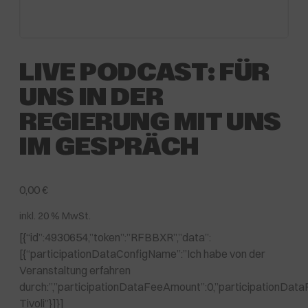
LIVE PODCAST: FÜR
UNS IN DER
REGIERUNG MIT UNS
IM GESPRÄCH
0,00
€
inkl. 20 % MwSt.
[{“id”:4930654,”token”:”RFBBXR”,”data”:
[{“participationDataConfigName”:”Ich habe von der
Veranstaltung erfahren
durch:”,”participationDataFeeAmount”:0,”participationDat
Tivoli”}]}]