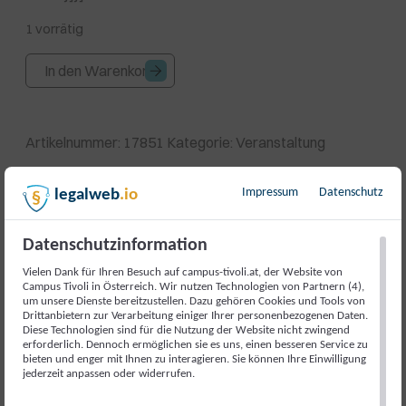
1 vorrätig
Live
In den Warenkorb
Podcast:
Für
uns
Artikelnummer:
17851
Kategorie:
Veranstaltung
in
der
Impressum
Datenschutz
legalweb
.io
Regierung
Beschreibung
mit
uns
Datenschutzinformation
Beschreibung
im
Vielen Dank für Ihren Besuch auf campus-tivoli.at, der Website von
Campus Tivoli in Österreich. Wir nutzen Technologien von Partnern (4),
Gespräch
um unsere Dienste bereitzustellen. Dazu gehören Cookies und Tools von
Unsere Gesprächsreihe
„Für uns in der Regierung. Mit
Menge
Drittanbietern zur Verarbeitung einiger Ihrer personenbezogenen Daten.
uns im Gespräch.“
geht in die nächste Runde.
Diese Technologien sind für die Nutzung der Website nicht zwingend
erforderlich. Dennoch ermöglichen sie es uns, einen besseren Service zu
bieten und enger mit Ihnen zu interagieren. Sie können Ihre Einwilligung
Gemeinsam mit der Jungen Volkspartei (JVP) laden wir
jederzeit anpassen oder widerrufen.
zu einem
Live-Podcast
ein, der exklusive Einblicke in die