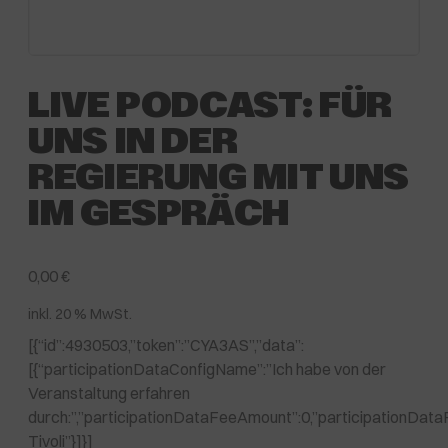
LIVE PODCAST: FÜR
UNS IN DER
REGIERUNG MIT UNS
IM GESPRÄCH
0,00
€
inkl. 20 % MwSt.
[{“id”:4930503,”token”:”CYA3AS”,”data”:
[{“participationDataConfigName”:”Ich habe von der
Veranstaltung erfahren
durch:”,”participationDataFeeAmount”:0,”participationDat
Tivoli”}]}]