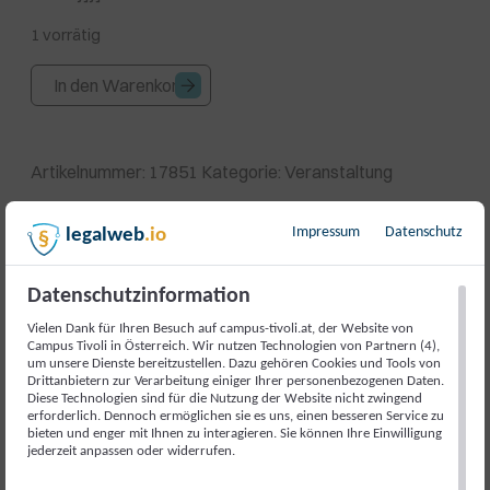
1 vorrätig
Live
In den Warenkorb
Podcast:
Für
uns
Artikelnummer:
17851
Kategorie:
Veranstaltung
in
der
Impressum
Datenschutz
legalweb
.io
Regierung
Beschreibung
mit
uns
Datenschutzinformation
Beschreibung
im
Vielen Dank für Ihren Besuch auf campus-tivoli.at, der Website von
Campus Tivoli in Österreich. Wir nutzen Technologien von Partnern (4),
Gespräch
um unsere Dienste bereitzustellen. Dazu gehören Cookies und Tools von
Unsere Gesprächsreihe
„Für uns in der Regierung. Mit
Menge
Drittanbietern zur Verarbeitung einiger Ihrer personenbezogenen Daten.
uns im Gespräch.“
geht in die nächste Runde.
Diese Technologien sind für die Nutzung der Website nicht zwingend
erforderlich. Dennoch ermöglichen sie es uns, einen besseren Service zu
bieten und enger mit Ihnen zu interagieren. Sie können Ihre Einwilligung
Gemeinsam mit der Jungen Volkspartei (JVP) laden wir
jederzeit anpassen oder widerrufen.
zu einem
Live-Podcast
ein, der exklusive Einblicke in die