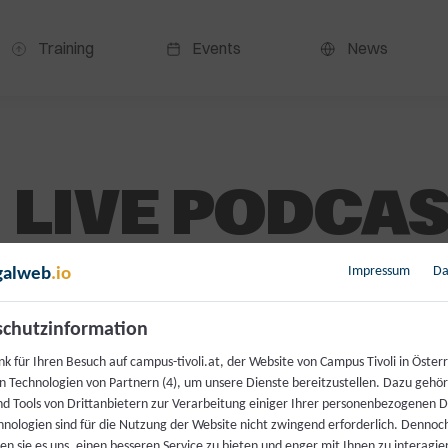
Training
Events
News
LIVE PODCAS
IN DER REGI
Impressum
Da
galweb
.io
UNS IM GES
chutzinformation
k für Ihren Besuch auf campus-tivoli.at, der Website von Campus Tivoli in Österr
n Technologien von Partnern (4), um unsere Dienste bereitzustellen. Dazu gehö
nd Tools von Drittanbietern zur Verarbeitung einiger Ihrer personenbezogenen 
0,00
€
hnologien sind für die Nutzung der Website nicht zwingend erforderlich. Dennoc
n sie es uns, einen besseren Service zu bieten und enger mit Ihnen zu interagier