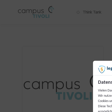
Think Tank
le
Datens
Vielen Dan
Wir nutze
Cookies u
Diese Tec
ermögliche