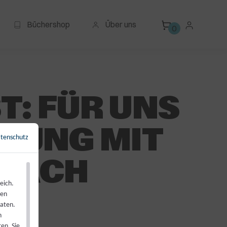
Büchershop
Über uns
0
T: FÜR UNS
ERUNG MIT
tenschutz
←
Zurück zur Übersicht
PRÄCH
eich.
ren
Daten.
h
en. Sie