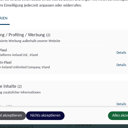
inkl. 20 % MwSt.
re Einwilligung jederzeit anpassen oder widerrufen.
[{“id”:4930460,”token”:”W7ENL4″,”data”:[]}]
RIEN
Nicht vorrätig
ing / Profiling / Werbung
(2)
Artikelnummer:
17889
Kategorie:
Veranstaltung
isierte Werbung außerhalb unserer Website
ixel
z
Details
atforms Ireland Ltd., Irland
In Pixel
z
Details
n Ireland Unlimited Company, Irland
ge Inhalte
(2)
g zusätzlicher Informationen
Think Tank
@campus-tivoli.at
z
Details
Inc., USA
Training
 1 81420-0
be
l akzeptieren
Nichts akzeptieren
Alles akz
z
Details
Ireland Limited, Irland
Events
tenfelsgasse 7