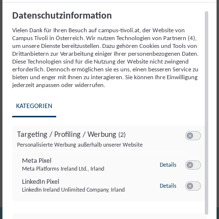
Ungarn-
Artikelnummer:
18237
Kategorie:
Veranstaltung
Datenschutzinformation
Wahlkampf
Menge
Vielen Dank für Ihren Besuch auf campus-tivoli.at, der Website von
Campus Tivoli in Österreich. Wir nutzen Technologien von Partnern (4),
Beschreibung
um unsere Dienste bereitzustellen. Dazu gehören Cookies und Tools von
Drittanbietern zur Verarbeitung einiger Ihrer personenbezogenen Daten.
Diese Technologien sind für die Nutzung der Website nicht zwingend
erforderlich. Dennoch ermöglichen sie es uns, einen besseren Service zu
Beschreibung
bieten und enger mit Ihnen zu interagieren. Sie können Ihre Einwilligung
jederzeit anpassen oder widerrufen.
Péter Magyar hat mit seinem Wahlkampf die politische
KATEGORIEN
Landschaft Ungarns neugestaltet: Statt auf klassische
Politik Parteiapparate zu setzen, mobilisierte er über
Targeting / Profiling / Werbung
(2)
direkte Ansprache, soziale Medien und überraschend
Switch zum E
Personalisierte Werbung außerhalb unserer Website
offene Auftritte tausende Menschen – und machte
Politik plötzlich wieder greifbar und spannend.
Meta Pixel
zu Meta Pixel
Details
Meta Platforms Ireland Ltd., Irland
Switch zum E
LinkedIn Pixel
zu LinkedIn Pixel
Details
LinkedIn Ireland Unlimited Company, Irland
Switch zum E