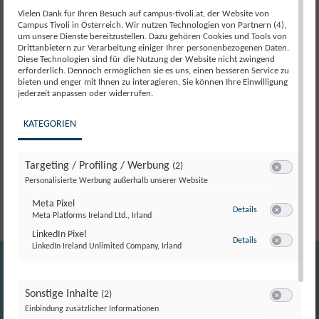
Beschreibung
Vielen Dank für Ihren Besuch auf campus-tivoli.at, der Website von
Campus Tivoli in Österreich. Wir nutzen Technologien von Partnern (4),
um unsere Dienste bereitzustellen. Dazu gehören Cookies und Tools von
Beschreibung
Drittanbietern zur Verarbeitung einiger Ihrer personenbezogenen Daten.
Diese Technologien sind für die Nutzung der Website nicht zwingend
erforderlich. Dennoch ermöglichen sie es uns, einen besseren Service zu
bieten und enger mit Ihnen zu interagieren. Sie können Ihre Einwilligung
Péter Magyar hat mit seinem Wahlkampf die politische
jederzeit anpassen oder widerrufen.
Landschaft Ungarns neugestaltet: Statt auf klassische
Politik Parteiapparate zu setzen, mobilisierte er über
KATEGORIEN
direkte Ansprache, soziale Medien und überraschend
offene Auftritte tausende Menschen – und machte
Targeting / Profiling / Werbung
(2)
Politik plötzlich wieder greifbar und spannend.
Switch zum E
Personalisierte Werbung außerhalb unserer Website
Meta Pixel
zu Meta Pixel
Details
Meta Platforms Ireland Ltd., Irland
Switch zum E
LinkedIn Pixel
zu LinkedIn Pixel
Details
LinkedIn Ireland Unlimited Company, Irland
Switch zum E
Sonstige Inhalte
(2)
Switch zum E
Einbindung zusätzlicher Informationen