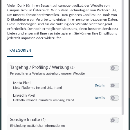
Beschreibung
Vielen Dank für Ihren Besuch auf campus-tivoli.at, der Website von
Campus Tivoli in Österreich. Wir nutzen Technologien von Partnern (4),
um unsere Dienste bereitzustellen. Dazu gehören Cookies und Tools von
Beschreibung
Drittanbietern zur Verarbeitung einiger Ihrer personenbezogenen Daten.
Diese Technologien sind für die Nutzung der Website nicht zwingend
erforderlich. Dennoch ermöglichen sie es uns, einen besseren Service zu
bieten und enger mit Ihnen zu interagieren. Sie können Ihre Einwilligung
Péter Magyar hat mit seinem Wahlkampf die politische
jederzeit anpassen oder widerrufen.
Landschaft Ungarns neugestaltet: Statt auf klassische
Politik Parteiapparate zu setzen, mobilisierte er über
KATEGORIEN
direkte Ansprache, soziale Medien und überraschend
offene Auftritte tausende Menschen – und machte
Targeting / Profiling / Werbung
(2)
Politik plötzlich wieder greifbar und spannend.
Switch zum E
Personalisierte Werbung außerhalb unserer Website
Meta Pixel
zu Meta Pixel
Details
Meta Platforms Ireland Ltd., Irland
Switch zum E
LinkedIn Pixel
zu LinkedIn Pixel
Details
LinkedIn Ireland Unlimited Company, Irland
Switch zum E
Sonstige Inhalte
(2)
Switch zum E
Einbindung zusätzlicher Informationen