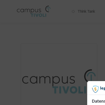
Think Tank
le
Datens