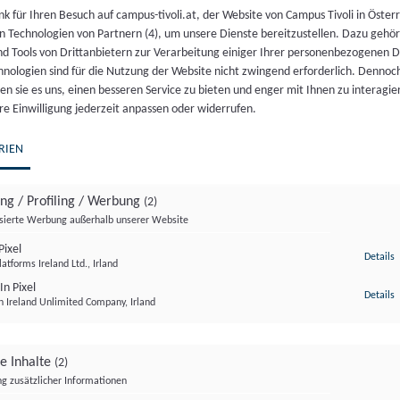
k für Ihren Besuch auf campus-tivoli.at, der Website von Campus Tivoli in Österr
Nicht vorrätig
n Technologien von Partnern (4), um unsere Dienste bereitzustellen. Dazu gehö
nd Tools von Drittanbietern zur Verarbeitung einiger Ihrer personenbezogenen 
Artikelnummer:
18237
Kategorie:
Veranstaltung
hnologien sind für die Nutzung der Website nicht zwingend erforderlich. Dennoc
n sie es uns, einen besseren Service zu bieten und enger mit Ihnen zu interagier
re Einwilligung jederzeit anpassen oder widerrufen.
RIEN
ing / Profiling / Werbung
(2)
isierte Werbung außerhalb unserer Website
olitische Landschaft Ungarns neugestaltet: Statt auf k
ixel
z
Details
atforms Ireland Ltd., Irland
iale Medien und überraschend offene Auftritte tausende
In Pixel
z
Details
n Ireland Unlimited Company, Irland
ge Inhalte
(2)
g zusätzlicher Informationen