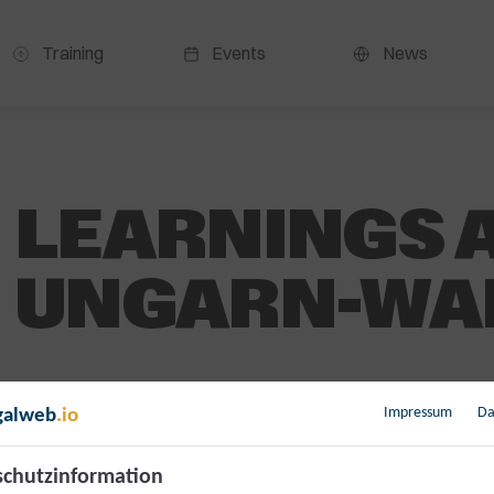
Training
Events
News
LEARNINGS 
UNGARN-WA
0,00
€
Impressum
Da
galweb
.io
inkl. 20 % MwSt.
[{“id”:4941769,”token”:”X7VRGZ”,”data”:[]}]
chutzinformation