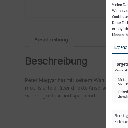
Vielen Dan
Wir nutze
Cookies u
Diese Tec
ermögliche
können Ih
Beschreibung
KATEGO
Beschreibung
Target
Personal
Péter Magyar hat mit seinem Wahlkampf die p
Meta P
Meta Pl
mobilisierte er über direkte Ansprache, soz
Linked
wieder greifbar und spannend.
LinkedI
Sonsti
Einbindun