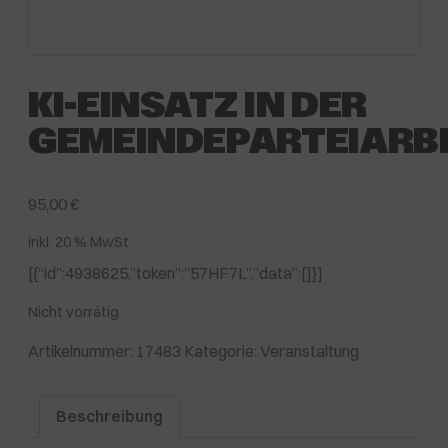
KI-EINSATZ IN DER
GEMEINDEPARTEIARB
95,00
€
inkl. 20 % MwSt.
[{“id”:4938625,”token”:”57HF7L”,”data”:[]}]
Nicht vorrätig
Artikelnummer:
17483
Kategorie:
Veranstaltung
Beschreibung