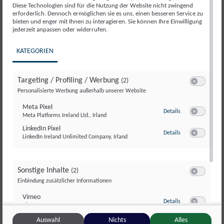
Diese Technologien sind für die Nutzung der Website nicht zwingend
und Abläufe optimieren. Nutzen Sie daher die Chance auf
erforderlich. Dennoch ermöglichen sie es uns, einen besseren Service zu
ein fundiertes Verständnis von KI und gehen Sie mit
bieten und enger mit Ihnen zu interagieren. Sie können Ihre Einwilligung
jederzeit anpassen oder widerrufen.
konkreten Schritten für die Implementierung in Ihrer
Gemeinde nach Hause.
KATEGORIEN
In diesem Seminar lernen Sie:
Targeting / Profiling / Werbung
(2)
Grundlagen von KI und Anwendungsbeispiele in
Switch zum E
Personalisierte Werbung außerhalb unserer Website
Gemeinden
Meta Pixel
Demonstration der Funktionsweise von ChatGPT
zu Meta Pixel
Details
Meta Platforms Ireland Ltd., Irland
Switch zum E
und anderen KI-Tools
LinkedIn Pixel
zu LinkedIn Pixel
Details
Chancen und Herausforderungen von KI in der
LinkedIn Ireland Unlimited Company, Irland
Switch zum E
Gemeindearbeit
Rechtliche und ethische Aspekte
Sonstige Inhalte
(2)
Einsatzmöglichkeiten für KI in der Gemeindearbeit
Switch zum E
Einbindung zusätzlicher Informationen
Erstellung von grafischen Inhalten & Flyer mit KI
Generierung von Texten für soziale Medien, Reden,
Vimeo
zu Vimeo
Details
Vimeo Inc., USA
Newsletter oder Gemeindezeitungen
Switch zum 
YouTube
Auswahl
Nichts
Alles
KI für den Wahlkampf in der Gemeinde nutzen
zu YouTube
Details