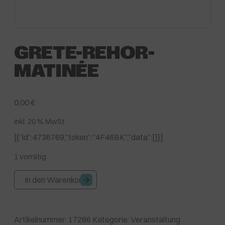
GRETE-REHOR-
MATINÉE
0,00
€
inkl. 20 % MwSt.
[{“id”:4736769,”token”:”4F46BK”,”data”:[]}]
1 vorrätig
Grete-
In den Warenkorb
Rehor-
Matinée
Menge
Artikelnummer:
17286
Kategorie:
Veranstaltung