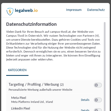
Impressum
Datenschutz
legalweb
.io
Beschreibung
Datenschutzinformation
Beschreibung
Vielen Dank für Ihren Besuch auf campus-tivoli.at, der Website von
Campus Tivoli in Österreich. Wir nutzen Technologien von Partnern (4),
um unsere Dienste bereitzustellen. Dazu gehören Cookies und Tools von
Frauen und ihre Geschichten sichtbar machen – das ist
Drittanbietern zur Verarbeitung einiger Ihrer personenbezogenen Daten.
Diese Technologien sind für die Nutzung der Website nicht zwingend
der Grundgedanke der Grete-Rehor-Matinée. Grete
erforderlich. Dennoch ermöglichen sie es uns, einen besseren Service zu
Rehor war eine Pionierin in einer Männerdomäne. Als
bieten und enger mit Ihnen zu interagieren. Sie können Ihre Einwilligung
jederzeit anpassen oder widerrufen.
alleinerziehende Kriegswitwe hat sie die Karriere einer
Spitzenpolitikerin eingeschlagen und wurde 1966 die
KATEGORIEN
erste Ministerin Österreichs. Ihre Geschichte gilt als
vorbildhaft für viele Menschen in Österreich: Campus
Tivoli nimmt das zum Anlass, bei einer Matinée weitere
Targeting / Profiling / Werbung
(2)
Switch zum E
Personalisierte Werbung außerhalb unserer Website
Geschichten und ihre Protagonistinnen vorzustellen. So
nähern wir uns aktuellen Herausforderungen, Hürden und
Meta Pixel
zu Meta Pixel
Details
bereits erreichten Meilensteinen im bürgerlichen
Meta Platforms Ireland Ltd., Irland
Switch zum E
Feminismus und finden Richtungsweiser für den
LinkedIn Pixel
zu LinkedIn Pixel
Details