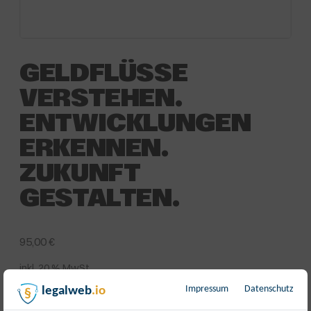
GELDFLÜSSE
VERSTEHEN.
ENTWICKLUNGEN
ERKENNEN.
ZUKUNFT
GESTALTEN.
95,00
€
inkl. 20 % MwSt.
[{“id”:4933339,”token”:”AZXX53″,”data”:[]}]
Impressum
Datenschutz
legalweb
.io