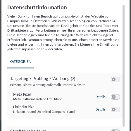
1 vorrätig
Datenschutzinformation
Geldflüsse
In den Warenkorb
Vielen Dank für Ihren Besuch auf campus-tivoli.at, der Website von
verstehen.
Campus Tivoli in Österreich. Wir nutzen Technologien von Partnern (4),
um unsere Dienste bereitzustellen. Dazu gehören Cookies und Tools von
Entwicklungen
Drittanbietern zur Verarbeitung einiger Ihrer personenbezogenen Daten.
erkennen.
Diese Technologien sind für die Nutzung der Website nicht zwingend
Artikelnummer:
17328
Kategorie:
Veranstaltung
erforderlich. Dennoch ermöglichen sie es uns, einen besseren Service zu
Zukunft
bieten und enger mit Ihnen zu interagieren. Sie können Ihre Einwilligung
gestalten.
jederzeit anpassen oder widerrufen.
Menge
Beschreibung
KATEGORIEN
Beschreibung
Targeting / Profiling / Werbung
(2)
Switch zum E
Personalisierte Werbung außerhalb unserer Website
Das Finanz-Update für Gemeinden
Meta Pixel
zu Meta Pixel
Details
Meta Platforms Ireland Ltd., Irland
Switch zum E
LinkedIn Pixel
zu LinkedIn Pixel
Details
LinkedIn Ireland Unlimited Company, Irland
Switch zum E