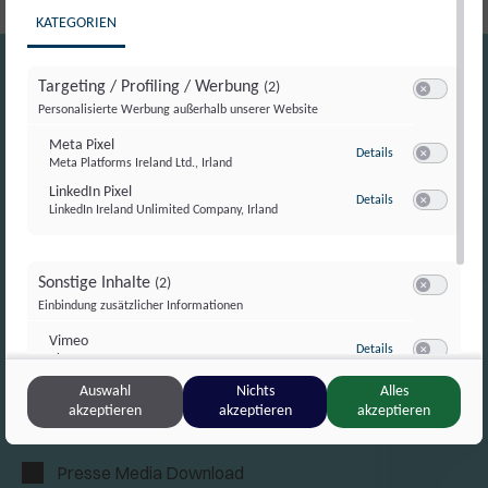
KATEGORIEN
Targeting / Profiling / Werbung
(2)
Switch zum E
Personalisierte Werbung außerhalb unserer Website
Meta Pixel
zu Meta Pixel
Details
Meta Platforms Ireland Ltd., Irland
Switch zum E
LinkedIn Pixel
zu LinkedIn Pixel
Details
LinkedIn Ireland Unlimited Company, Irland
Switch zum E
info@campus-tivoli.at
Sonstige Inhalte
(2)
Switch zum E
Einbindung zusätzlicher Informationen
+43 1 81420-0
Vimeo
zu Vimeo
Details
Vimeo Inc., USA
Switch zum 
Lichtenfelsgasse 7
YouTube
Auswahl
Nichts
Alles
zu YouTube
Details
Google Ireland Limited, Irland
akzeptieren
akzeptieren
akzeptieren
1010 Wien
Switch zum 
Presse Media Download