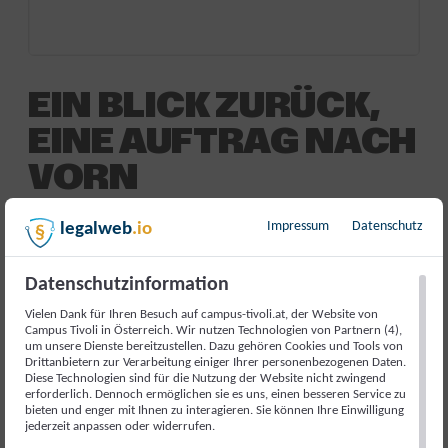
EIN BLICK ZURÜCK,
EINE AUFTRAG NACH
VORN
Impressum
Datenschutz
legalweb
.io
0,00
€
inkl. 20 % MwSt.
Datenschutzinformation
[{“id”:4918141,”token”:”5ZM4C9″,”data”:[]}]
Vielen Dank für Ihren Besuch auf campus-tivoli.at, der Website von
Campus Tivoli in Österreich. Wir nutzen Technologien von Partnern (4),
Nicht vorrätig
um unsere Dienste bereitzustellen. Dazu gehören Cookies und Tools von
Drittanbietern zur Verarbeitung einiger Ihrer personenbezogenen Daten.
Diese Technologien sind für die Nutzung der Website nicht zwingend
Artikelnummer:
17272
Kategorie:
Veranstaltung
erforderlich. Dennoch ermöglichen sie es uns, einen besseren Service zu
bieten und enger mit Ihnen zu interagieren. Sie können Ihre Einwilligung
jederzeit anpassen oder widerrufen.