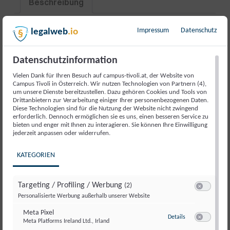
Beschreibung
Beschreibung
Impressum
Datenschutz
legalweb
.io
Datenschutzinformation
Eine Initiative von Dr. Gudrun Kugler, Sprecherin für
Menschenrechte des VP-Parlamentsklubs, in
Vielen Dank für Ihren Besuch auf campus-tivoli.at, der Website von
Campus Tivoli in Österreich. Wir nutzen Technologien von Partnern (4),
Zusammenarbeit mit dem UN-Office, Libertas und
um unsere Dienste bereitzustellen. Dazu gehören Cookies und Tools von
dem Campus Tivoli.
Drittanbietern zur Verarbeitung einiger Ihrer personenbezogenen Daten.
Diese Technologien sind für die Nutzung der Website nicht zwingend
erforderlich. Dennoch ermöglichen sie es uns, einen besseren Service zu
Menschenhandel zählt weltweit zu den gravierendsten
bieten und enger mit Ihnen zu interagieren. Sie können Ihre Einwilligung
Verletzungen der Menschenrechte. Trotz vielfältiger
jederzeit anpassen oder widerrufen.
Bemühungen von Staaten, internationalen
KATEGORIEN
Organisationen und der Zivilgesellschaft bleibt die
Bekämpfung dieser verborgenen Kriminalität eine
enorme Herausforderung. Neue Formen der Ausbeutung
Targeting / Profiling / Werbung
(2)
entstehen, Täterstrukturen verändern sich, und
Switch zum E
Personalisierte Werbung außerhalb unserer Website
Betroffene benötigen umfassende Unterstützung. Die
Meta Pixel
zu Meta Pixel
Details
Veranstaltung bringt Expertinnen und Experten sowie
Meta Platforms Ireland Ltd., Irland
Switch zum E