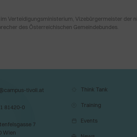
ie im Verteidigungsministerium, Vizebürgermeister der
sprecher des Österreichischen Gemeindebundes.
Think Tank
@campus-tivoli.at
Training
 1 81420-0
Events
tenfelsgasse 7
0 Wien
News