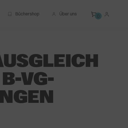
Büchershop
Über uns
0
AUSGLEICH
 B-VG-
UNGEN