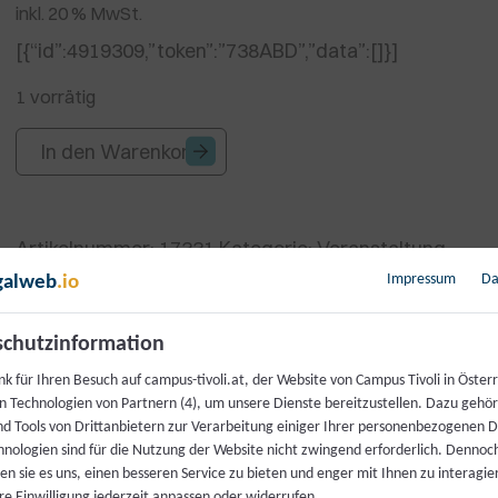
inkl. 20 % MwSt.
[{“id”:4919309,”token”:”738ABD”,”data”:[]}]
1 vorrätig
Der
In den Warenkorb
Finanzausgleich
und
Art.
Artikelnummer:
17331
Kategorie:
Veranstaltung
15a
B-
Impressum
Da
galweb
.io
VG-
Vereinbarungen
chutzinformation
Menge
k für Ihren Besuch auf campus-tivoli.at, der Website von Campus Tivoli in Österr
n Technologien von Partnern (4), um unsere Dienste bereitzustellen. Dazu gehö
nd Tools von Drittanbietern zur Verarbeitung einiger Ihrer personenbezogenen 
hnologien sind für die Nutzung der Website nicht zwingend erforderlich. Dennoc
n sie es uns, einen besseren Service zu bieten und enger mit Ihnen zu interagier
lung der Republik und definiert damit auch den politisc
re Einwilligung jederzeit anpassen oder widerrufen.