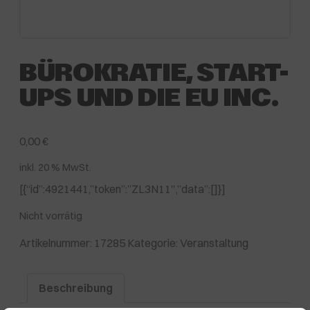
BÜROKRATIE, START-
UPS UND DIE EU INC.
0,00
€
inkl. 20 % MwSt.
[{“id”:4921441,”token”:”ZL3N11″,”data”:[]}]
Nicht vorrätig
Artikelnummer:
17285
Kategorie:
Veranstaltung
Beschreibung