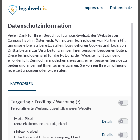
Beschreibung
Impressum
Datenschutz
legalweb
.io
Datenschutzinformation
Die europäische Start-up-Landschaft kämpft seit
Jahren mit überbordender Bürokratie, zersplitterten
Vielen Dank für Ihren Besuch auf campus-tivoli.at, der Website von
Campus Tivoli in Österreich. Wir nutzen Technologien von Partnern (4),
Märkten und regulatorischer Trägheit. Während in den
um unsere Dienste bereitzustellen. Dazu gehören Cookies und Tools von
USA oder Asien junge Unternehmen rasch skalieren,
Drittanbietern zur Verarbeitung einiger Ihrer personenbezogenen Daten.
Diese Technologien sind für die Nutzung der Website nicht zwingend
bleibt in Europa oft der Papierstapel höher als das
erforderlich. Dennoch ermöglichen sie es uns, einen besseren Service zu
Wachstumspotenzial.
bieten und enger mit Ihnen zu interagieren. Sie können Ihre Einwilligung
jederzeit anpassen oder widerrufen.
Der Campus Tivoli lädt daher zu einer hochkarätig
KATEGORIEN
besetzten Diskussion, wie Deregulierung, gemeinsame
europäische Lösungen und ein neues Gründer-Mindset
Europa wieder zum Gründungszentrum machen können.
Targeting / Profiling / Werbung
(2)
Switch zum E
Personalisierte Werbung außerhalb unserer Website
Neben einer Keynote von Gernot Blümel (Mare Tech
Meta Pixel
Park, Bundesminister a. D.) erwartet ihr ein spannendes
zu Meta Pixel
Details
Meta Platforms Ireland Ltd., Irland
Switch zum E
Panel zur EU Inc. Initiative mit führenden Stimmen aus
LinkedIn Pixel
zu LinkedIn Pixel
Politik, Venture Capital und dem Start-up-Ökosystem.
Details
LinkedIn Ireland Unlimited Company, Irland