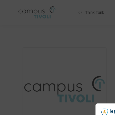
Think Tank
le