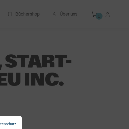
Büchershop
Über uns
0
 START-
EU INC.
tenschutz
←
Zurück zur Übersicht