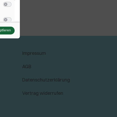
Switch zum Einwilligen bzw. Ablehnen der Kategorie Sonstige Inhalte
u Vimeo
Switch zum Einwilligen bzw. Ablehnen des Dienstes Vimeo
eptieren
u YouTube
Switch zum Einwilligen bzw. Ablehnen des Dienstes YouTube
Impressum
AGB
Datenschutzerklärung
Vertrag widerrufen