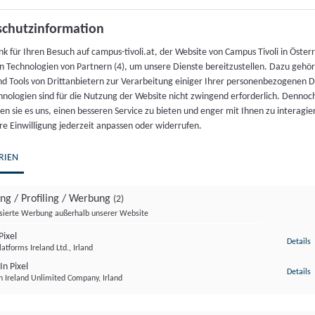
Nicht vorrätig
chutzinformation
Artikelnummer:
17285
Kategorie:
Veranstaltung
k für Ihren Besuch auf campus-tivoli.at, der Website von Campus Tivoli in Österr
n Technologien von Partnern (4), um unsere Dienste bereitzustellen. Dazu gehö
nd Tools von Drittanbietern zur Verarbeitung einiger Ihrer personenbezogenen 
hnologien sind für die Nutzung der Website nicht zwingend erforderlich. Dennoc
n sie es uns, einen besseren Service zu bieten und enger mit Ihnen zu interagier
re Einwilligung jederzeit anpassen oder widerrufen.
RIEN
seit Jahren mit überbordender Bürokratie, zersplittert
ing / Profiling / Werbung
(2)
ehmen rasch skalieren, bleibt in Europa oft der Papier
isierte Werbung außerhalb unserer Website
ixel
z
Details
karätig besetzten Diskussion, wie Deregulierung, gem
atforms Ireland Ltd., Irland
dungszentrum machen können.
In Pixel
z
Details
n Ireland Unlimited Company, Irland
Tech Park, Bundesminister a. D.) erwartet ihr ein spann
ital und dem Start-up-Ökosystem.