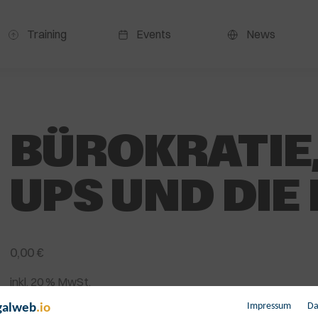
Training
Events
News
BÜROKRATIE,
UPS UND DIE 
0,00
€
inkl. 20 % MwSt.
[{“id”:4921236,”token”:”8FW6GY”,”data”:[]}]
Impressum
Da
galweb
.io