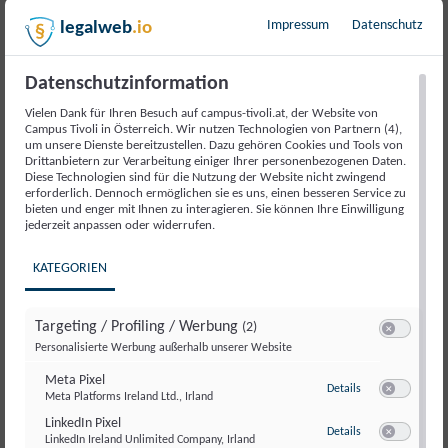
Beschreibung
Impressum
Datenschutz
legalweb
.io
Datenschutzinformation
Die europäische Start-up-Landschaft kämpft seit
Jahren mit überbordender Bürokratie, zersplitterten
Vielen Dank für Ihren Besuch auf campus-tivoli.at, der Website von
Campus Tivoli in Österreich. Wir nutzen Technologien von Partnern (4),
Märkten und regulatorischer Trägheit. Während in den
um unsere Dienste bereitzustellen. Dazu gehören Cookies und Tools von
USA oder Asien junge Unternehmen rasch skalieren,
Drittanbietern zur Verarbeitung einiger Ihrer personenbezogenen Daten.
Diese Technologien sind für die Nutzung der Website nicht zwingend
bleibt in Europa oft der Papierstapel höher als das
erforderlich. Dennoch ermöglichen sie es uns, einen besseren Service zu
Wachstumspotenzial.
bieten und enger mit Ihnen zu interagieren. Sie können Ihre Einwilligung
jederzeit anpassen oder widerrufen.
Der Campus Tivoli lädt daher zu einer hochkarätig
KATEGORIEN
besetzten Diskussion, wie Deregulierung, gemeinsame
europäische Lösungen und ein neues Gründer-Mindset
Europa wieder zum Gründungszentrum machen können.
Targeting / Profiling / Werbung
(2)
Switch zum E
Personalisierte Werbung außerhalb unserer Website
Neben einer Keynote von Gernot Blümel (Mare Tech
Meta Pixel
Park, Bundesminister a. D.) erwartet ihr ein spannendes
zu Meta Pixel
Details
Meta Platforms Ireland Ltd., Irland
Switch zum E
Panel zur EU Inc. Initiative mit führenden Stimmen aus
LinkedIn Pixel
zu LinkedIn Pixel
Politik, Venture Capital und dem Start-up-Ökosystem.
Details
LinkedIn Ireland Unlimited Company, Irland