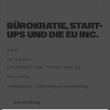
BÜROKRATIE, START-
UPS UND DIE EU INC.
0,00
€
inkl. 20 % MwSt.
[{“id”:4922681,”token”:”F87SEB”,”data”:[]}]
Nicht vorrätig
Artikelnummer:
17285
Kategorie:
Veranstaltung
Beschreibung