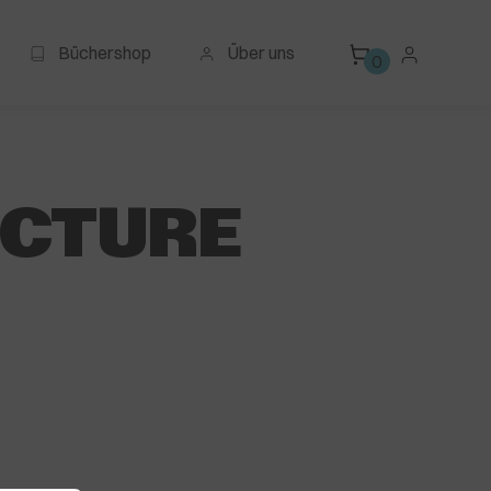
Büchershop
Über uns
0
ECTURE