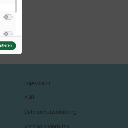
Switch zum Einwilligen bzw. Ablehnen der Kategorie Sonstige Inhalte
u Vimeo
Switch zum Einwilligen bzw. Ablehnen des Dienstes Vimeo
eptieren
u YouTube
Switch zum Einwilligen bzw. Ablehnen des Dienstes YouTube
Impressum
AGB
Datenschutzerklärung
Vertrag widerrufen