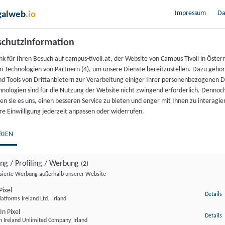
Artikelnummer:
17828
Kategorie:
Veranstaltung
Impressum
Da
galweb
.io
chutzinformation
k für Ihren Besuch auf campus-tivoli.at, der Website von Campus Tivoli in Österr
n Technologien von Partnern (4), um unsere Dienste bereitzustellen. Dazu gehö
nd Tools von Drittanbietern zur Verarbeitung einiger Ihrer personenbezogenen 
hnologien sind für die Nutzung der Website nicht zwingend erforderlich. Dennoc
n sie es uns, einen besseren Service zu bieten und enger mit Ihnen zu interagier
re Einwilligung jederzeit anpassen oder widerrufen.
tlich fundierte, faktenorientierte Grundsatzdebatten
RIEN
n Haltung mit christlich-sozialer Grundüberzeugung bele
ing / Profiling / Werbung
(2)
isierte Werbung außerhalb unserer Website
ixel
z
Details
atforms Ireland Ltd., Irland
Geschichte an der Universität Mainz und profilierter Pu
In Pixel
z
Details
n Ireland Unlimited Company, Irland
.