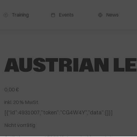
Training
Events
News
AUSTRIAN L
0,00
€
inkl. 20 % MwSt.
[{“id”:4931007,”token”:”CG4W4Y”,”data”:[]}]
Nicht vorrätig