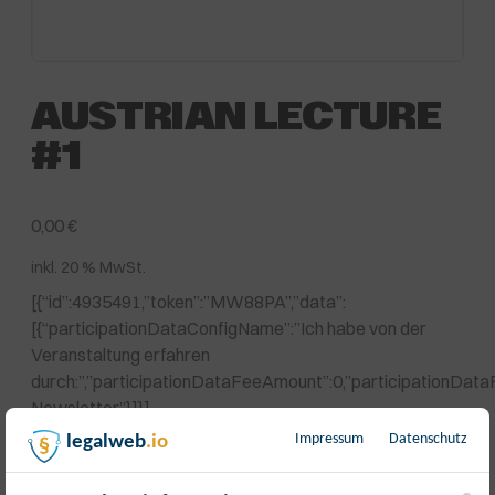
AUSTRIAN LECTURE
#1
0,00
€
inkl. 20 % MwSt.
[{“id”:4935491,”token”:”MW88PA”,”data”:
[{“participationDataConfigName”:”Ich habe von der
Veranstaltung erfahren
durch:”,”participationDataFeeAmount”:0,”participationDa
Newsletter”}]}]
Impressum
Datenschutz
legalweb
.io
Nicht vorrätig
Artikelnummer:
17828
Kategorie:
Veranstaltung