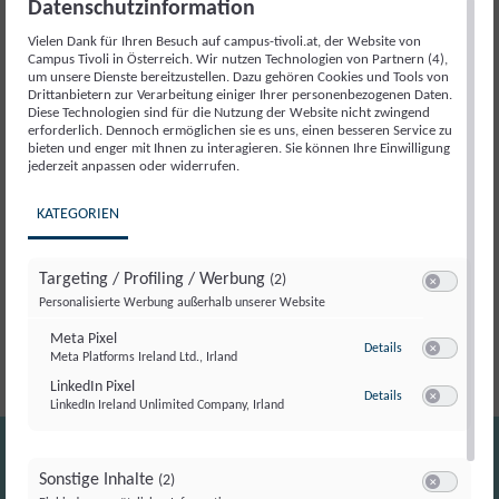
Datenschutzinformation
Vielen Dank für Ihren Besuch auf campus-tivoli.at, der Website von
Campus Tivoli in Österreich. Wir nutzen Technologien von Partnern (4),
Beschreibung
um unsere Dienste bereitzustellen. Dazu gehören Cookies und Tools von
Drittanbietern zur Verarbeitung einiger Ihrer personenbezogenen Daten.
Diese Technologien sind für die Nutzung der Website nicht zwingend
Beschreibung
erforderlich. Dennoch ermöglichen sie es uns, einen besseren Service zu
bieten und enger mit Ihnen zu interagieren. Sie können Ihre Einwilligung
jederzeit anpassen oder widerrufen.
Mit den
Austrian Lectures
startet am Campus Tivoli
KATEGORIEN
eine neue Veranstaltungsreihe –
ein Forum für
fundierte, faktenorientierte Grundsatzdebatten
Targeting / Profiling / Werbung
(2)
zu zentralen gesellschaftspolitischen
Switch zum E
Personalisierte Werbung außerhalb unserer Website
Entwicklungen.
Meta Pixel
zu Meta Pixel
Details
Meta Platforms Ireland Ltd., Irland
Switch zum E
LinkedIn Pixel
zu LinkedIn Pixel
Details
LinkedIn Ireland Unlimited Company, Irland
Switch zum E
Sonstige Inhalte
(2)