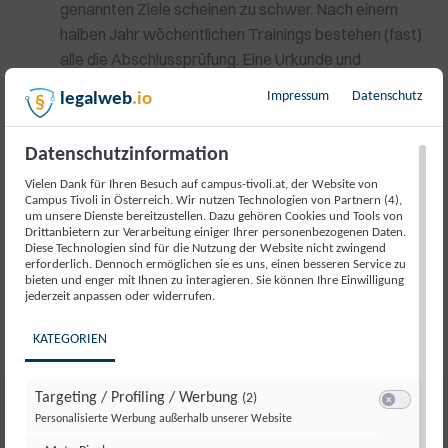
genannten Ziele scheinen zu schwer. Nach einem
halben Jahr wöchentlichen Trainings bestehen (fast)
alle die Abschlussprüfung. Eine Urkunde und
Abzeichen (positive Erinnerung) wird überreicht.
Impressum
Datenschutz
legalweb
.io
Jetzt wäre es wichtig, den Lernprozess des letzten
Halbjahres bewusst zu machen. Die Ängste,
Datenschutzinformation
Rückschläge, den positiven Willen und letztlich den
Erfolg. Das als Musterbeispiel des
Vielen Dank für Ihren Besuch auf campus-tivoli.at, der Website von
Campus Tivoli in Österreich. Wir nutzen Technologien von Partnern (4),
Zielerreichungsprozesses immer wieder
um unsere Dienste bereitzustellen. Dazu gehören Cookies und Tools von
ansprechen/verinnerlichen. Beispiele bei vielen:
Drittanbietern zur Verarbeitung einiger Ihrer personenbezogenen Daten.
Diese Technologien sind für die Nutzung der Website nicht zwingend
Radfahren, PC-Spiele u.v.a.m. wurde in ähnlichen
erforderlich. Dennoch ermöglichen sie es uns, einen besseren Service zu
Prozessen erlernt.
bieten und enger mit Ihnen zu interagieren. Sie können Ihre Einwilligung
jederzeit anpassen oder widerrufen.
KATEGORIEN
Targeting / Profiling / Werbung
(2)
Switch zum E
Personalisierte Werbung außerhalb unserer Website
Weitere Artikel